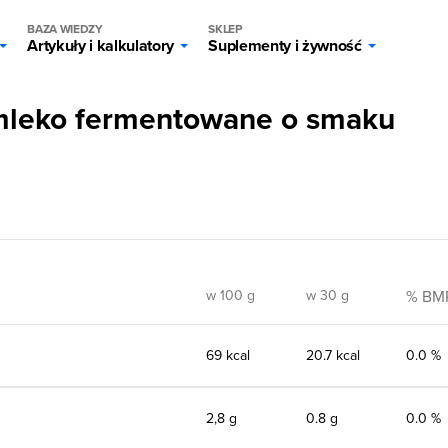
BAZA WIEDZY
SKLEP
Artykuły i kalkulatory
Suplementy i żywność
mleko fermentowane o smaku
w 100 g
w 30 g
% BM
69 kcal
20.7 kcal
0.0 %
2,8 g
0.8 g
0.0 %