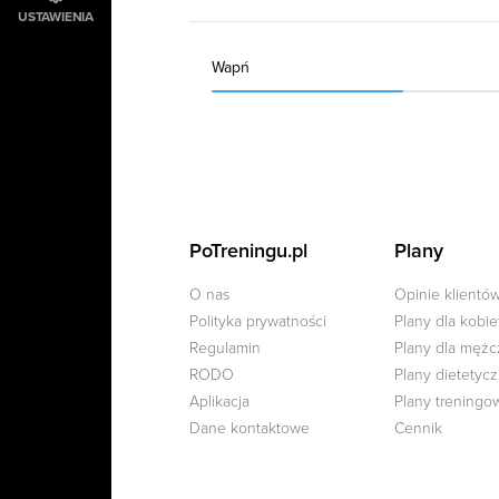
USTAWIENIA
Wapń
PoTreningu.pl
Plany
O nas
Opinie klientó
Polityka prywatności
Plany dla kobie
Regulamin
Plany dla męż
RODO
Plany dietetyc
Aplikacja
Plany treningo
Dane kontaktowe
Cennik