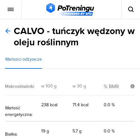
CALVO - tuńczyk wędzony w
oleju roślinnym
Wartości odżywcze
w 100 g
w 30 g
% BMR
Makroskładniki
238 kcal
71.4 kcal
0.0 %
Wartość
energetyczna:
19 g
5.7 g
0.0 %
Białka: