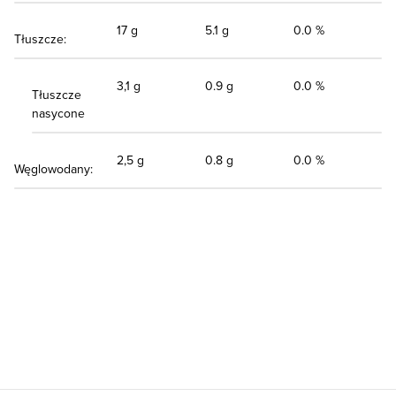
17 g
5.1 g
0.0 %
Tłuszcze:
3,1 g
0.9 g
0.0 %
Tłuszcze
nasycone
2,5 g
0.8 g
0.0 %
Węglowodany: