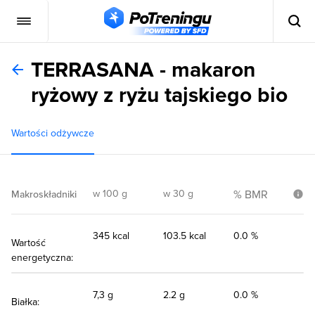
TERRASANA - makaron
ryżowy z ryżu tajskiego bio
Wartości odżywcze
w 100 g
w 30 g
% BMR
Makroskładniki
345 kcal
103.5 kcal
0.0 %
Wartość
energetyczna:
7,3 g
2.2 g
0.0 %
Białka: