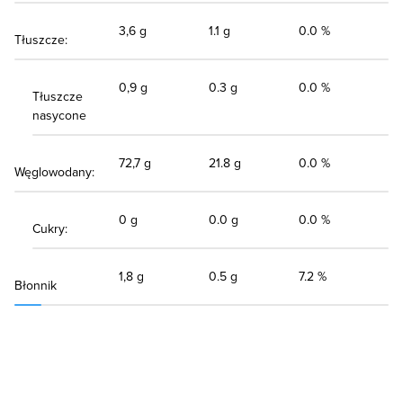
3,6 g
1.1 g
0.0 %
Tłuszcze:
0,9 g
0.3 g
0.0 %
Tłuszcze
nasycone
72,7 g
21.8 g
0.0 %
Węglowodany:
0 g
0.0 g
0.0 %
Cukry:
1,8 g
0.5 g
7.2 %
Błonnik