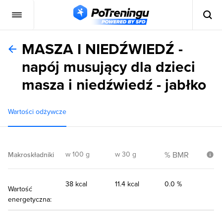
MASZA I NIEDŹWIEDŹ -
napój musujący dla dzieci
masza i niedźwiedź - jabłko
Wartości odżywcze
w 100 g
w 30 g
% BMR
Makroskładniki
38 kcal
11.4 kcal
0.0 %
Wartość
energetyczna: