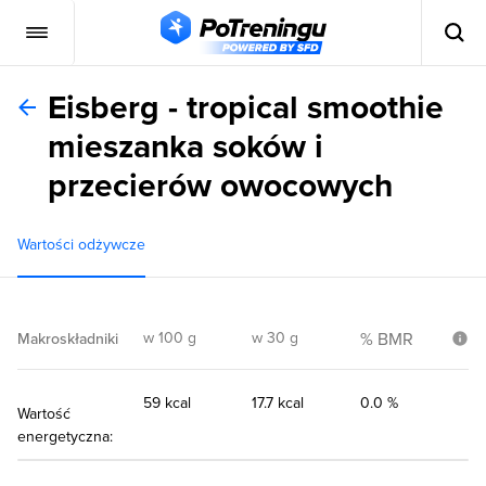
Eisberg - tropical smoothie
mieszanka soków i
przecierów owocowych
Wartości odżywcze
w 100 g
w 30 g
% BMR
Makroskładniki
59 kcal
17.7 kcal
0.0 %
Wartość
energetyczna: