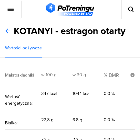
KOTANYI - estragon otarty
Wartości odżywcze
w 100 g
w 30 g
% BMR
Makroskładniki
347 kcal
104.1 kcal
0.0 %
Wartość
energetyczna:
22,8 g
6.8 g
0.0 %
Białka:
7,2 g
2.2 g
0.0 %