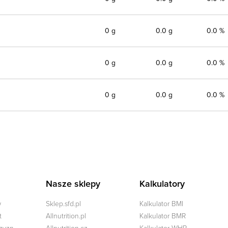
0 g
0.0 g
0.0 %
0 g
0.0 g
0.0 %
0 g
0.0 g
0.0 %
Nasze sklepy
Kalkulatory
w
Sklep.sfd.pl
Kalkulator BMI
t
Allnutrition.pl
Kalkulator BMR