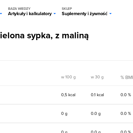
BAZA WIEDZY
SKLEP
Artykuły i kalkulatory
Suplementy i żywność
zielona sypka, z maliną
w 100 g
w 30 g
% BM
0,5 kcal
0.1 kcal
0.0 %
0 g
0.0 g
0.0 %
0 g
0.0 g
0.0 %