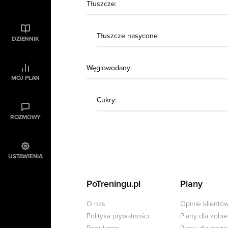
Tłuszcze:
Tłuszcze nasycone
DZIENNIK
Węglowodany:
MÓJ PLAN
Cukry:
ROZMOWY
USTAWIENIA
PoTreningu.pl
Plany
O nas
Opinie klientó
Polityka prywatności
Plany dla kobie