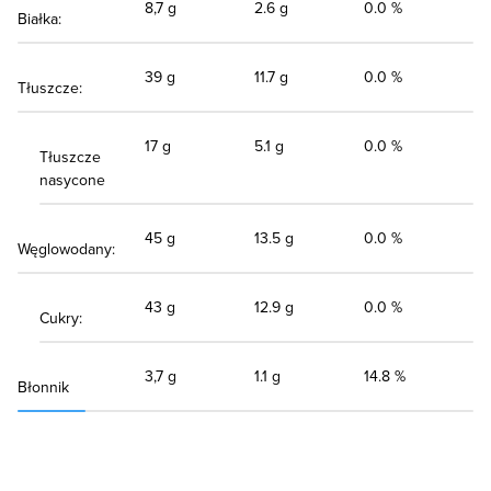
8,7 g
2.6 g
0.0 %
Białka:
39 g
11.7 g
0.0 %
Tłuszcze:
17 g
5.1 g
0.0 %
Tłuszcze
nasycone
45 g
13.5 g
0.0 %
Węglowodany:
43 g
12.9 g
0.0 %
Cukry:
3,7 g
1.1 g
14.8 %
Błonnik