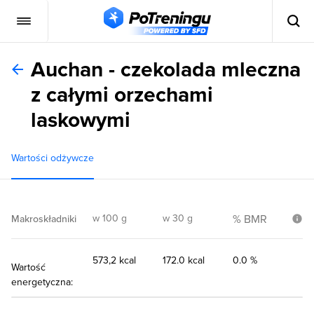
Auchan - czekolada mleczna
z całymi orzechami
laskowymi
Wartości odżywcze
w 100 g
w 30 g
% BMR
Makroskładniki
573,2 kcal
172.0 kcal
0.0 %
Wartość
energetyczna: