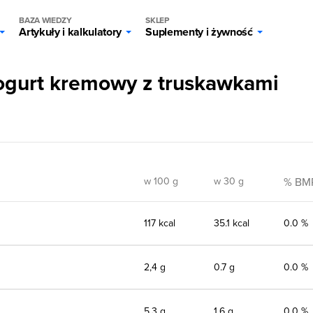
BAZA WIEDZY
SKLEP
Artykuły i kalkulatory
Suplementy i żywność
ogurt kremowy z truskawkami
w 100 g
w 30 g
% BM
117 kcal
35.1 kcal
0.0 %
2,4 g
0.7 g
0.0 %
5,3 g
1.6 g
0.0 %