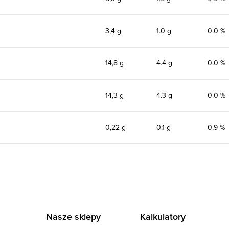
3,4 g
1.0 g
0.0 %
14,8 g
4.4 g
0.0 %
14,3 g
4.3 g
0.0 %
0,22 g
0.1 g
0.9 %
Nasze sklepy
Kalkulatory