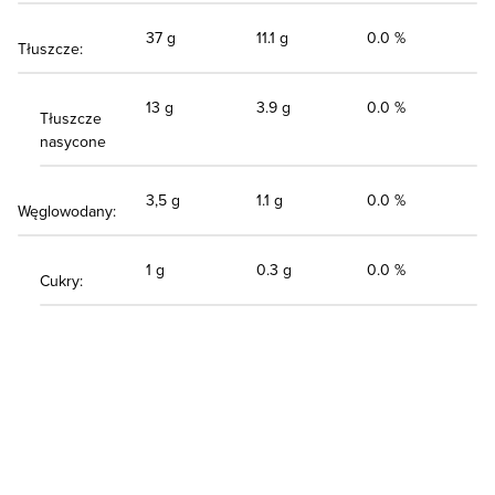
37 g
11.1 g
0.0 %
Tłuszcze:
13 g
3.9 g
0.0 %
Tłuszcze
nasycone
3,5 g
1.1 g
0.0 %
Węglowodany:
1 g
0.3 g
0.0 %
Cukry: