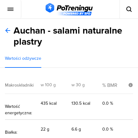
Auchan - salami naturalne
plastry
Wartości odżywcze
w 100 g
w 30 g
% BMR
Makroskładniki
435 kcal
130.5 kcal
0.0 %
Wartość
energetyczna:
22 g
6.6 g
0.0 %
Białka: