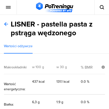
LISNER - pastella pasta z
pstrąga wędzonego
Wartości odżywcze
w 100 g
w 30 g
% BMR
Makroskładniki
437 kcal
131.1 kcal
0.0 %
Wartość
energetyczna:
6,3 g
1.9 g
0.0 %
Białka: