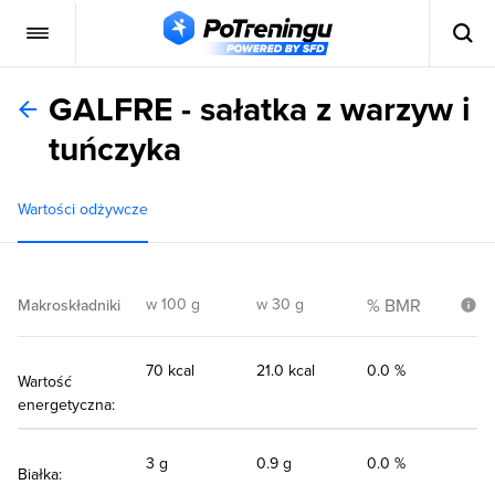
GALFRE - sałatka z warzyw i
tuńczyka
Wartości odżywcze
w 100 g
w 30 g
% BMR
Makroskładniki
70 kcal
21.0 kcal
0.0 %
Wartość
energetyczna:
3 g
0.9 g
0.0 %
Białka: