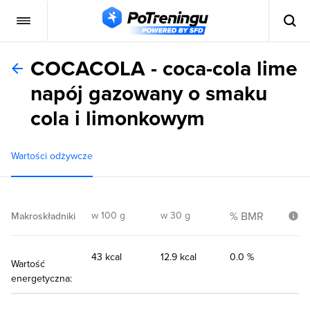
COCACOLA - coca-cola lime
napój gazowany o smaku
cola i limonkowym
Wartości odżywcze
w 100 g
w 30 g
% BMR
Makroskładniki
43 kcal
12.9 kcal
0.0 %
Wartość
energetyczna: