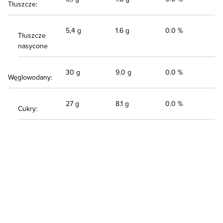
Tłuszcze:
5,4 g
1.6 g
0.0 %
Tłuszcze
nasycone
30 g
9.0 g
0.0 %
Węglowodany:
27 g
8.1 g
0.0 %
Cukry: