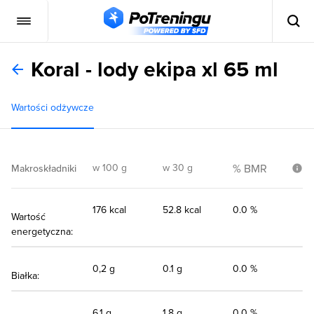
Koral - lody ekipa xl 65 ml
Wartości odżywcze
w 100 g
w 30 g
% BMR
Makroskładniki
176 kcal
52.8 kcal
0.0 %
Wartość
energetyczna:
0,2 g
0.1 g
0.0 %
Białka:
6,1 g
1.8 g
0.0 %