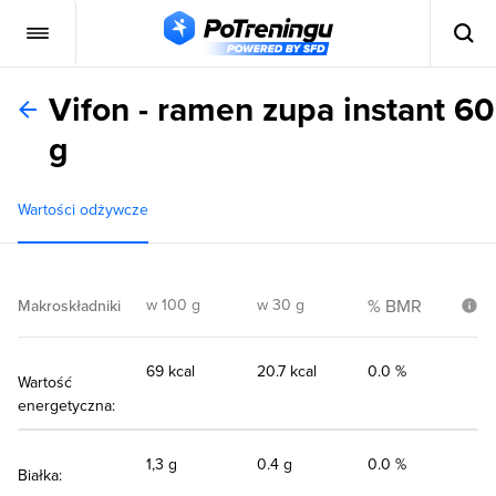
Vifon - ramen zupa instant 60
g
Wartości odżywcze
w 100 g
w 30 g
% BMR
Makroskładniki
69 kcal
20.7 kcal
0.0 %
Wartość
energetyczna:
1,3 g
0.4 g
0.0 %
Białka: