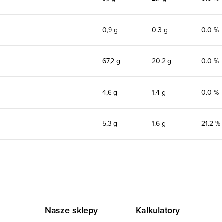
0,9 g
0.3 g
0.0 %
67,2 g
20.2 g
0.0 %
4,6 g
1.4 g
0.0 %
5,3 g
1.6 g
21.2 %
Nasze sklepy
Kalkulatory