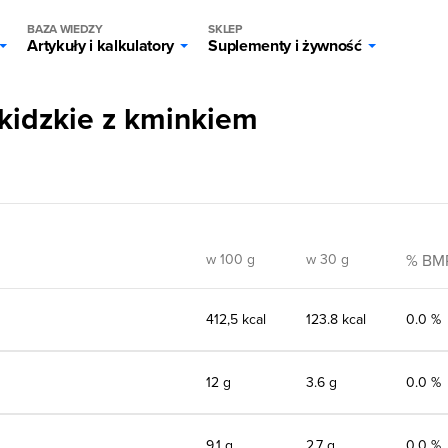
BAZA WIEDZY
SKLEP
Artykuły i kalkulatory
Suplementy i żywność
kidzkie z kminkiem
w 100 g
w 30 g
% BM
412,5 kcal
123.8 kcal
0.0 %
12 g
3.6 g
0.0 %
9,1 g
2.7 g
0.0 %