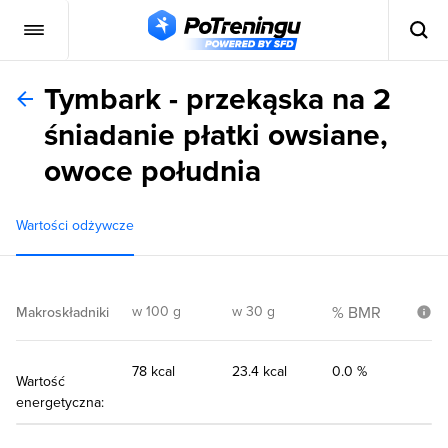
Tymbark - przekąska na 2
śniadanie płatki owsiane,
owoce południa
Wartości odżywcze
w 100 g
w 30 g
% BMR
Makroskładniki
78 kcal
23.4 kcal
0.0 %
Wartość
energetyczna: