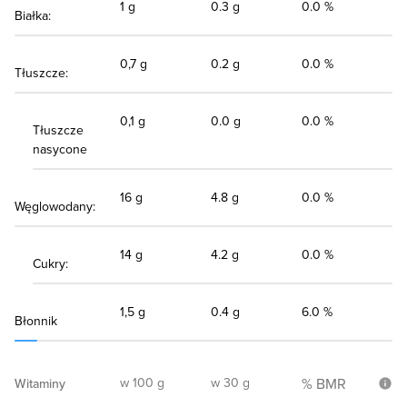
1 g
0.3 g
0.0 %
Białka:
0,7 g
0.2 g
0.0 %
Tłuszcze:
0,1 g
0.0 g
0.0 %
Tłuszcze
nasycone
16 g
4.8 g
0.0 %
Węglowodany:
14 g
4.2 g
0.0 %
Cukry:
1,5 g
0.4 g
6.0 %
Błonnik
w 100 g
w 30 g
% BMR
Witaminy