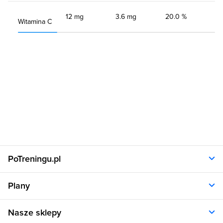
12 mg
3.6 mg
20.0 %
Witamina C
PoTreningu.pl
O nas
Plany
Polityka prywatności
Regulamin
Opinie klientów
Nasze sklepy
RODO
Plany dla kobiet