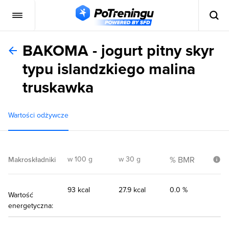
BAKOMA - jogurt pitny skyr
typu islandzkiego malina
truskawka
Wartości odżywcze
w 100 g
w 30 g
% BMR
Makroskładniki
93 kcal
27.9 kcal
0.0 %
Wartość
energetyczna: