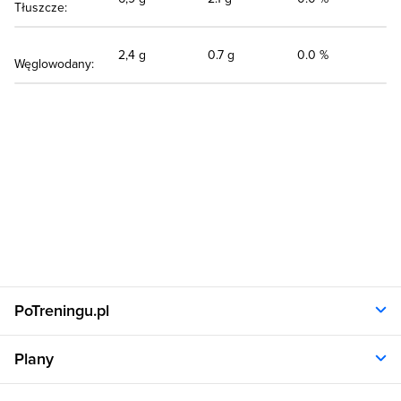
Tłuszcze:
2,4 g
0.7 g
0.0 %
Węglowodany:
PoTreningu.pl
O nas
Plany
Polityka prywatności
Regulamin
Opinie klientów