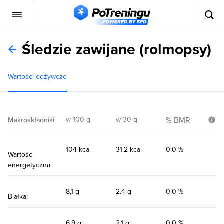
Śledzie zawijane (rolmopsy)
Wartości odżywcze
w 100 g
w 30 g
% BMR
Makroskładniki
104 kcal
31.2 kcal
0.0 %
Wartość
energetyczna:
8,1 g
2.4 g
0.0 %
Białka:
6,9 g
2.1 g
0.0 %