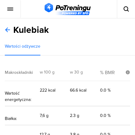
Kulebiak
Wartości odżywcze
w 100 g
w 30 g
% BMR
Makroskładniki
222 kcal
66.6 kcal
0.0 %
Wartość
energetyczna:
7,6 g
2.3 g
0.0 %
Białka:
12,7 g
3.8 g
0.0 %