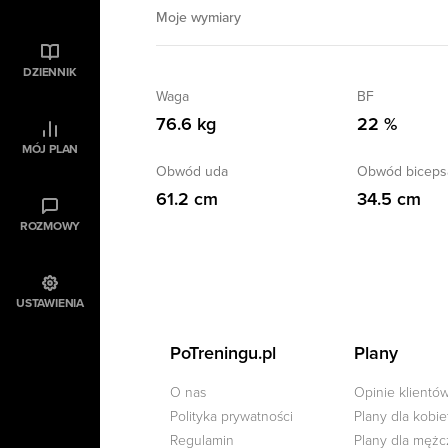
Moje wymiary
DZIENNIK
Waga
BF
76.6 kg
22 %
MÓJ PLAN
Obwód uda
Obwód biceps
61.2 cm
34.5 cm
ROZMOWY
USTAWIENIA
PoTreningu.pl
Plany
O nas
Opinie klientó
Polityka prywatności
Plany dla kobie
Regulamin
Plany dla męż