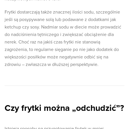
Frytki dostarczają także znacznej ilości sodu, szczególnie
jeśli są posypywane solą lub podawane z dodatkami jak
ketchup czy sosy. Nadmiar sodu w diecie może prowadzić
do nadciśnienia tętniczego i zwiększać obciążenie dla
nerek. Choć raz na jakiś czas frytki nie stanowią
zagrożenia, to regularne sięganie po nie jako dodatek do
większości posiłków może negatywnie odbić się na
zdrowiu – zwłaszcza w dłuższej perspektywie.
Czy frytki można „odchudzić”?
Istnieją sposoby na przygotowanie frytek w mniej