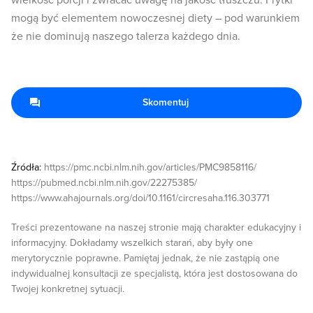
wielkość porcji i zwracać uwagę na jakość tłuszczu. Frytki
mogą być elementem nowoczesnej diety – pod warunkiem
że nie dominują naszego talerza każdego dnia.
Skomentuj
Źródła:
https://pmc.ncbi.nlm.nih.gov/articles/PMC9858116/
https://pubmed.ncbi.nlm.nih.gov/22275385/
https://www.ahajournals.org/doi/10.1161/circresaha.116.303771
Treści prezentowane na naszej stronie mają charakter edukacyjny i
informacyjny. Dokładamy wszelkich starań, aby były one
merytorycznie poprawne. Pamiętaj jednak, że nie zastąpią one
indywidualnej konsultacji ze specjalistą, która jest dostosowana do
Twojej konkretnej sytuacji.