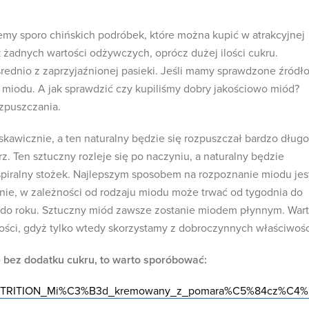
emy sporo chińskich podróbek, które można kupić w atrakcyjnej
k żadnych wartości odżywczych, oprócz dużej ilości cukru.
ednio z zaprzyjaźnionej pasieki. Jeśli mamy sprawdzone źródło
miodu. A jak sprawdzić czy kupiliśmy dobry jakościowo miód?
zpuszczania.
skawicznie, a ten naturalny będzie się rozpuszczał bardzo długo
. Ten sztuczny rozleje się po naczyniu, a naturalny będzie
spiralny stożek. Najlepszym sposobem na rozpoznanie miodu jes
óżnie, w zależności od rodzaju miodu może trwać od tygodnia do
t do roku. Sztuczny miód zawsze zostanie miodem płynnym. War
ości, gdyż tylko wtedy skorzystamy z dobroczynnych właściwośc
 bez dodatku cukru, to warto sporóbować:
ALLNUTRITION_Mi%C3%B3d_kremowany_z_pomara%C5%84cz%C4%