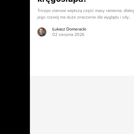
Triceps stanowi większą część masy ramienia, dlate
jego rozwój ma duże znaczenie dla wyglądu i siły...
Łukasz Domeracki
02 sierpnia 2026