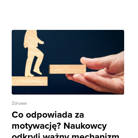
Zdrowie
Co odpowiada za
motywację? Naukowcy
odkryli ważny mechanizm