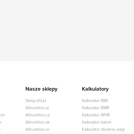
Nasze sklepy
Kalkulatory
Sklep.sfd.pl
Kalkulator BMI
Allnutrition.pl
Kalkulator BMR
yzn
Allnutrition.cz
Kalkulator WHR
e
Allnutrition.sk
Kalkulator kalorii
e
Allnutrition.ro
Kalkulator idealnej wagi