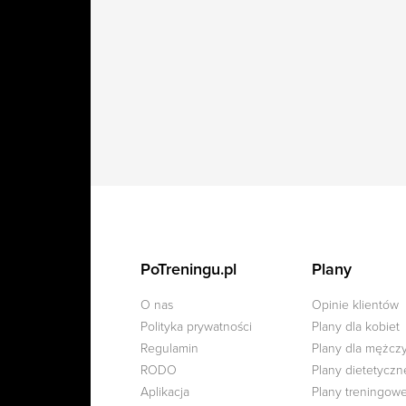
PoTreningu.pl
Plany
O nas
Opinie klientów
Polityka prywatności
Plany dla kobiet
Regulamin
Plany dla mężcz
RODO
Plany dietetyczn
Aplikacja
Plany treningow