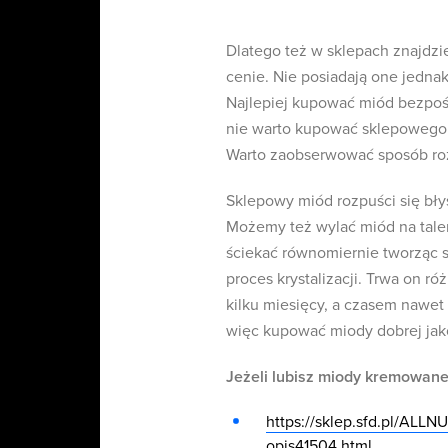
Dlatego też w sklepach znajdzi
cenie. Nie posiadają one jedna
Najlepiej kupować miód bezpośr
nie warto kupować sklepowego 
Warto zaobserwować sposób ro
Sklepowy miód rozpuści się bły
Możemy też wylać miód na talerz
ściekać równomiernie tworząc 
proces krystalizacji. Trwa on r
kilku miesięcy, a czasem nawe
więc kupować miody dobrej jak
Jeżeli lubisz miody kremowane
https://sklep.sfd.pl/
opis41504.html