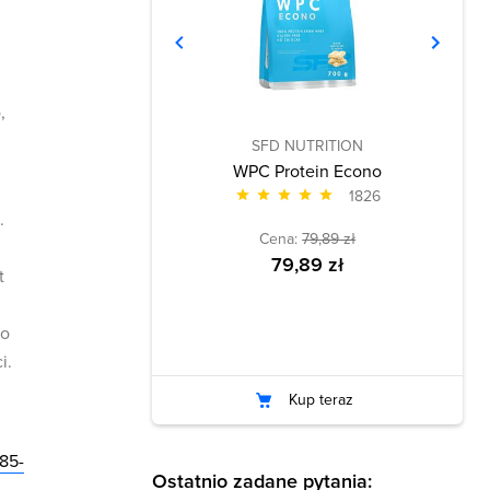
,
SFD NUTRITION
WPC Protein Econo
1826
.
Cena:
79,89 zł
79,89 zł
t
to
i.
Kup teraz
85-
Ostatnio zadane pytania: