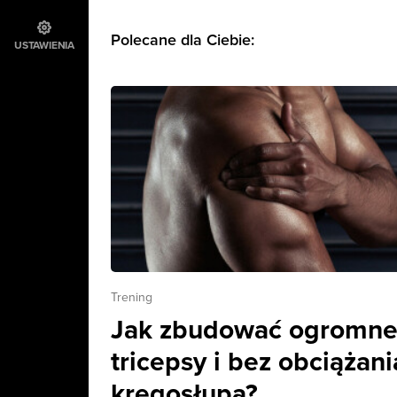
Polecane dla Ciebie:
USTAWIENIA
Trening
Jak zbudować ogromn
tricepsy i bez obciążani
kręgosłupa?