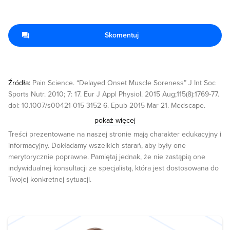
Skomentuj
Źródła:
Pain Science. “Delayed Onset Muscle Soreness” J Int Soc
Sports Nutr. 2010; 7: 17. Eur J Appl Physiol. 2015 Aug;115(8):1769-77.
doi: 10.1007/s00421-015-3152-6. Epub 2015 Mar 21. Medscape.
“Treating Sore Muscles and Tendons” J Athl Train. 2005 Jul-Sep;
pokaż więcej
40(3): 174–180. Br J Sports Med 2003;37:72-75
Treści prezentowane na naszej stronie mają charakter edukacyjny i
doi:10.1136/bjsm.37.1.72. Clin J Sport Med. 2009 Mar;19(2):115-9. doi:
informacyjny. Dokładamy wszelkich starań, aby były one
10.1097/JSM.0b013e31819b51b3.
merytorycznie poprawne. Pamiętaj jednak, że nie zastąpią one
indywidualnej konsultacji ze specjalistą, która jest dostosowana do
Twojej konkretnej sytuacji.