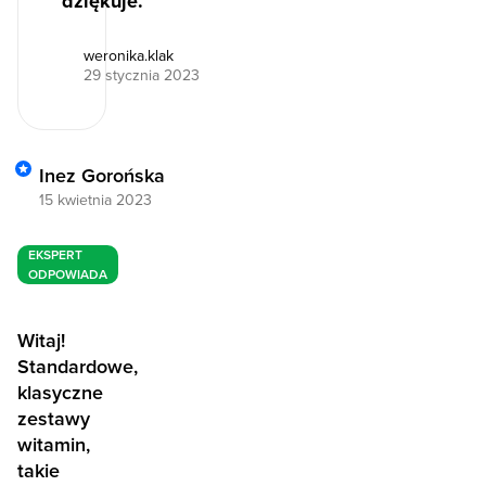
dziękuje.
weronika.klak
29 stycznia 2023
Inez Gorońska
15 kwietnia 2023
EKSPERT
ODPOWIADA
Witaj!
Standardowe,
klasyczne
zestawy
witamin,
takie