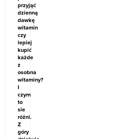
przyjąć
dzienną
dawkę
witamin
czy
lepiej
kupić
każde
z
osobna
witaminy?
I
czym
to
sie
różni.
Z
góry