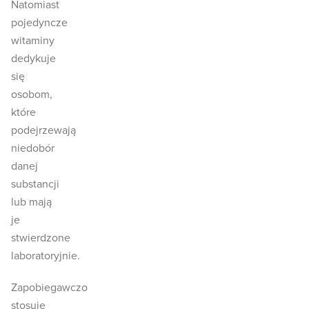
Natomiast
pojedyncze
witaminy
dedykuje
się
osobom,
które
podejrzewają
niedobór
danej
substancji
lub mają
je
stwierdzone
laboratoryjnie.
Zapobiegawczo
stosuje