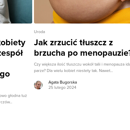
Uroda
kobiety
Jak zrzucić tłuszcz z
zespół
brzucha po menopauzie
Czy większa ilość tłuszczu wokół talii i menopauza id
parze? Dla wielu kobiet niestety tak. Nawet...
ego
Agata Bugorska
25 lutego 2024
kowo głodna tuż
czów...