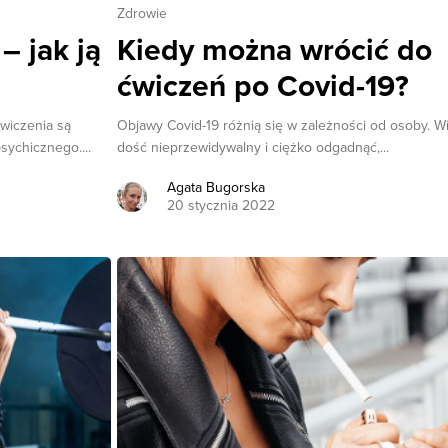
Zdrowie
– jak ją
Kiedy można wrócić do
ćwiczeń po Covid-19?
wiczenia są
Objawy Covid-19 różnią się w zależności od osoby. Wi
sychicznego....
dość nieprzewidywalny i ciężko odgadnąć,...
Agata Bugorska
20 stycznia 2022