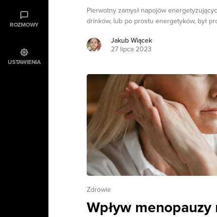
Pierwotny zamysł napojów energetyzujących
drinków, lub po prostu energetyków, był pros
ROZMOWY
Jakub Wiącek
27 lipca 2023
USTAWIENIA
Zdrowie
Wpływ menopauzy n