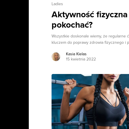
Ladies
Aktywność fizyczna 
pokochać?
Wszystkie doskonale wiemy, że regularne ć
kluczem do poprawy zdrowia fizycznego i p
Kasia Kielas
15 kwietnia 2022