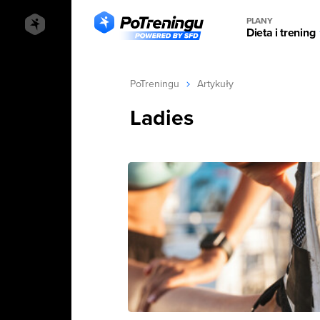
PLANY
Dieta i trening
PoTreningu
Artykuły
Ladies