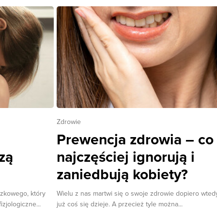
Zdrowie
Prewencja zdrowia – co
zą
najczęściej ignorują i
zaniedbują kobiety?
czkowego, który
Wielu z nas martwi się o swoje zdrowie dopiero wtedy
izjologiczne...
już coś się dzieje. A przecież tyle można...