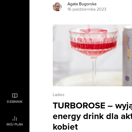
Agata Bugorska
16 października 2023
Ladies
DZIENNIK
TURBOROSE – wyj
energy drink dla a
kobiet
MÓJ PLAN