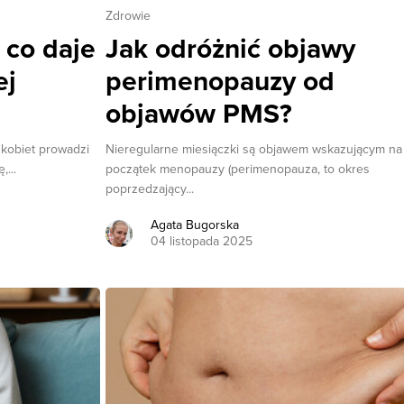
Zdrowie
 co daje
Jak odróżnić objawy
ej
perimenopauzy od
objawów PMS?
 kobiet prowadzi
Nieregularne miesiączki są objawem wskazującym na
,...
początek menopauzy (perimenopauza, to okres
poprzedzający...
Agata Bugorska
04 listopada 2025