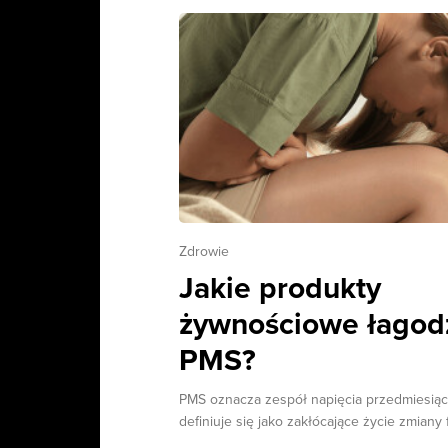
Zdrowie
Jakie produkty
żywnościowe łagod
PMS?
PMS oznacza zespół napięcia przedmiesią
definiuje się jako zakłócające życie zmiany f