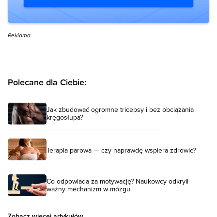
Reklama
Polecane dla Ciebie:
Jak zbudować ogromne tricepsy i bez obciążania
kręgosłupa?
Terapia parowa — czy naprawdę wspiera zdrowie?
Co odpowiada za motywację? Naukowcy odkryli
ważny mechanizm w mózgu
Zobacz więcej artykułów