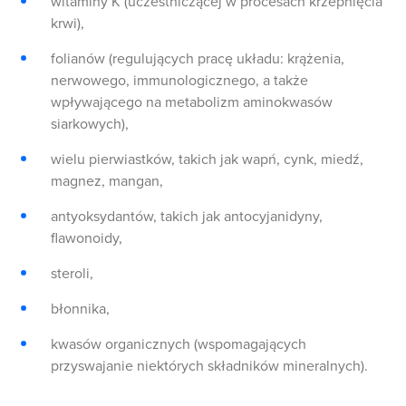
witaminy K (uczestniczącej w procesach krzepnięcia
krwi),
folianów (regulujących pracę układu: krążenia,
nerwowego, immunologicznego, a także
wpływającego na metabolizm aminokwasów
siarkowych),
wielu pierwiastków, takich jak wapń, cynk, miedź,
magnez, mangan,
antyoksydantów, takich jak antocyjanidyny,
flawonoidy,
steroli,
błonnika,
kwasów organicznych (wspomagających
przyswajanie niektórych składników mineralnych).