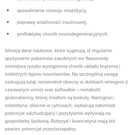
spowalnianie rozwoju miażdżycy,
poprawę wrażliwości insulinowej,
profilaktykę chorób neurodegeneracyjnych.
Istnieją dane naukowe, które sugerują, iż regularne
spożywanie pokarmów zasobnych we flawonoidy
zmniejsza ryzyko wystąpienia chorób układu krążenia i
niektórych typów nowotworów. Na szczególną uwagę
zasługują tutaj: rezweratrol obecny w skórkach winogron (i
czerwonym winie) oraz sulforafan – metabolit
glukorafaniny, której źródłem są brokuły. Naringina i
nobiletyna, obecne w cytrusach, wykazują natomiast
potencjał odchudzający i pozytywnie wpływają na
gospodarkę lipidową. Rutozyd i kwercetyna mają też
pewien potencjał przeciwzapalny.