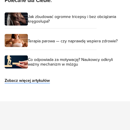
Polecane dla Ciebie:
Jak zbudować ogromne tricepsy i bez obciążania
kręgosłupa?
Terapia parowa — czy naprawdę wspiera zdrowie?
Co odpowiada za motywację? Naukowcy odkryli
ważny mechanizm w mózgu
Zobacz więcej artykułów