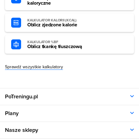
kaloryczne
KALKULATOR KALORII (KCAL)
Oblicz zjedzone kalorie
KALKULATOR %BF
Oblicz tkankę tłuszczową
Sprawdź wszystkie kalkulatory
PoTreningu.pl
O nas
Plany
Polityka prywatności
Regulamin
Opinie klientów
Nasze sklepy
RODO
Plany dla kobiet
Aplikacja