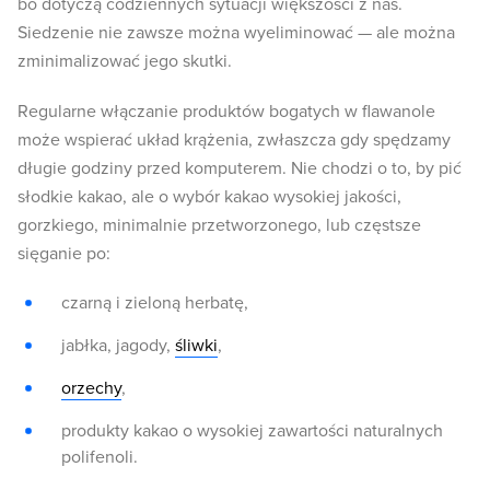
bo dotyczą codziennych sytuacji większości z nas.
Siedzenie nie zawsze można wyeliminować — ale można
zminimalizować jego skutki.
Regularne włączanie produktów bogatych w flawanole
może wspierać układ krążenia, zwłaszcza gdy spędzamy
długie godziny przed komputerem. Nie chodzi o to, by pić
słodkie kakao, ale o wybór kakao wysokiej jakości,
gorzkiego, minimalnie przetworzonego, lub częstsze
sięganie po:
czarną i zieloną herbatę,
jabłka, jagody,
śliwki
,
orzechy
,
produkty kakao o wysokiej zawartości naturalnych
polifenoli.