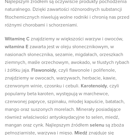
Najlepszym źródłem są oczywiście produkty pochodzenia
naturalnego. Dzięki zawartości różnorodnych substancji
fitochemicznych niwelują wolne rodniki i chronią nas przed
różnymi chorobami i schorzeniami.
Witaminę C
znajdziemy w większości warzyw i owoców,
witamina E
zawarta jest w oleju słonecznikowym, w
nasionach słonecznika, sezamie, migdałach, orzeszkach
ziemnych, maśle orzechowym, awokado, w tłustych rybach
i żółtku jaja.
Flawonoidy
, czyli flawonole i polifenole,
znajdziemy w owocach, warzywach, herbacie, kawie,
czerwonym winie, czosnku i cebuli.
Karotenoidy
, czyli
popularny beta karoten, występują w marchewce,
czerwonej papryce, szpinaku, młodej kapuście, batatach,
mango oraz suszonych morelach. Minerały posiadające
również właściwości antyoksydacyjne to selen, miedź,
mangan oraz cynk. Najlepszym źródłem
selenu
są zboża
pełnoziarniste, warzywa i mięso.
Miedź
znajduje się