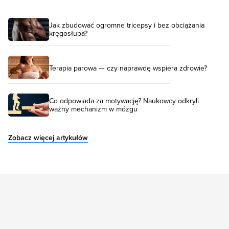
Jak zbudować ogromne tricepsy i bez obciążania
kręgosłupa?
Terapia parowa — czy naprawdę wspiera zdrowie?
Co odpowiada za motywację? Naukowcy odkryli
ważny mechanizm w mózgu
Zobacz więcej artykułów