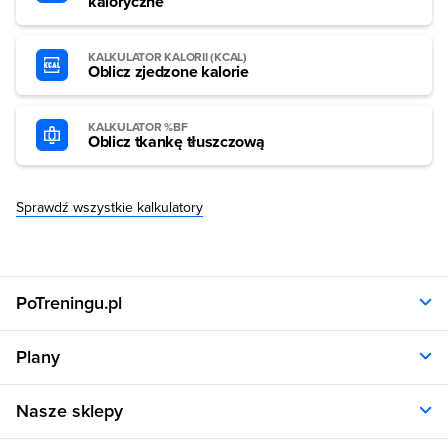
kaloryczne
KALKULATOR KALORII (KCAL)
Oblicz zjedzone kalorie
KALKULATOR %BF
Oblicz tkankę tłuszczową
Sprawdź wszystkie kalkulatory
PoTreningu.pl
O nas
Plany
Polityka prywatności
Regulamin
Opinie klientów
Nasze sklepy
RODO
Plany dla kobiet
Aplikacja
Plany dla mężczyzn