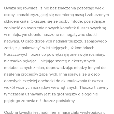
Uważa się również, iż nie bez znaczenia pozostaje wiek
osoby, charakteryzującej się nadmierną masą i zaburzonym
składem ciała. Okazuje, się że osoby młode, posiadające
zdolność do tworzenia nowych komórek tłuszczowych są
w mniejszym stopniu narażone na negatywne skutki
nadwagi. U osób dorosłych nadmiar tłuszczu zapasowego
zostaje „upakowany” w istniejących już komórkach
tłuszczowych, przez co powiększają one swoje rozmiary,
nierzadko pękając i inicjując szereg niekorzystnych
metabolicznych zmian, doprowadzając między innymi do
nasilenia procesów zapalnych. Inna sprawa, że u osób
dorosłych częściej dochodzi do akumulowania tłuszczu
wokół ważnych narządów wewnętrznych. Tłuszcz trzewny
tymczasem uznawany jest za groźniejszy dla ogólnie
pojętego zdrowia niż tłuszcz podskórny.
Osobną kwestią jest nadmierna masa ciała występująca u