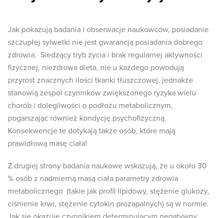
Jak pokazują badania i obserwacje naukowców, posiadanie
szczupłej sylwetki nie jest gwarancją posiadania dobrego
zdrowia. Siedzący tryb życia i brak regularnej aktywności
fizycznej, niezdrowa dieta, nie u każdego powodują
przyrost znacznych ilości tkanki tłuszczowej, jednakże
stanowią zespól czynników zwiększonego ryzyka wielu
chorób i dolegliwości o podłożu metabolicznym,
pogarszając również kondycję psychofizyczną.
Konsekwencje te dotykają także osób, które mają
prawidłową masę ciała!
Z drugiej strony badania naukowe wskazują, że u około 30
% osób z nadmierną masą ciała parametry zdrowia
metabolicznego (takie jak profil lipidowy, stężenie glukozy,
ciśnienie krwi, stężenie cytokin prozapalnych) są w normie.
Jak się okazuje czynnikiem determinującym negatywny