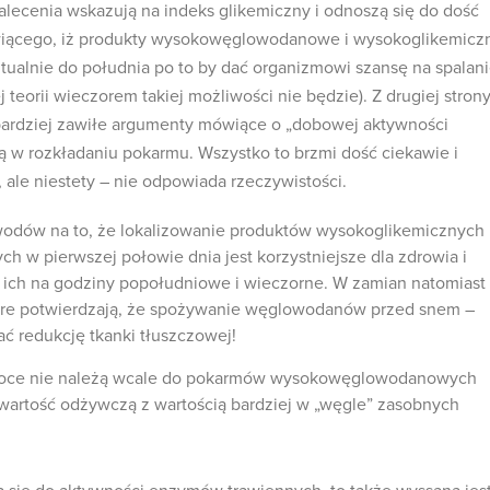
zalecenia wskazują na indeks glikemiczny i odnoszą się do dość
iącego, iż produkty wysokowęglowodanowe i wysokoglikemicz
ualnie do południa po to by dać organizmowi szansę na spalan
j teorii wieczorem takiej możliwości nie będzie). Z drugiej stron
 bardziej zawiłe argumenty mówiące o „dobowej aktywności
ą w rozkładaniu pokarmu. Wszystko to brzmi dość ciekawie i
 ale niestety – nie odpowiada rzeczywistości.
wodów na to, że lokalizowanie produktów wysokoglikemicznych 
 w pierwszej połowie dnia jest korzystniejsze dla zdrowia i
e ich na godziny popołudniowe i wieczorne. W zamian natomiast
które potwierdzają, że spożywanie węglowodanów przed snem –
 redukcję tkanki tłuszczowej!
owoce nie należą wcale do pokarmów wysokowęglowodanowych
wartość odżywczą z wartością bardziej w „węgle” zasobnych