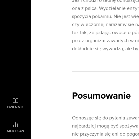
Jeśli chodzi o teorię odnoszą
ona z palca. Wydzielanie enzy
spożycia pokarmu. Nie jest wi
czy wieczornej narażamy się n
też tak, że jadając owoce o pó
przez organizm zawartych w ni
dokładnie się wywodzą, ale by
Posumowanie
DZIENNIK
Odnosząc się do pytania zawar
najbardziej mogą być spożywane
MÓJ PLAN
nie przyczynia się ani do pogor