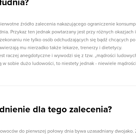
ołudnia?
pierwotne źródło zalecenia nakazującego ograniczenie konsump
ia. Przykaz ten jednak powtarzany jest przy różnych okazjach i
zekonaniu nie tylko osób odchudzających się bądź chcących po
wierzają mu nierzadko także lekarze, trenerzy i dietetycy.
st raczej anegdotyczne i wywodzi się z tzw. „mądrości ludowych
ą w sobie dużo ludowości, to niestety jednak - niewiele mądrości
adnienie dla tego zalecenia?
a owoców do pierwszej połowy dnia bywa uzasadniany dwojako. 