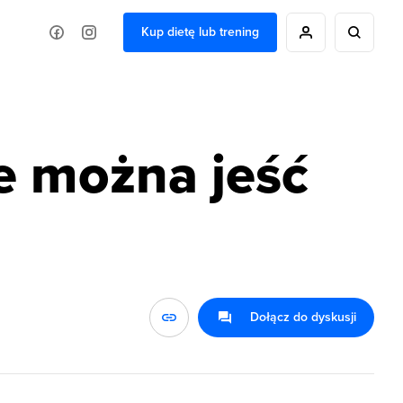
Kup dietę lub trening
e można jeść
Dołącz do dyskusji