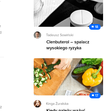
t
e
18
d
Tadeusz Sowiński
Clenbuterol – spalacz
wysokiego ryzyka
17
Kinga Żuralska
eż
Kiedy należy ważyć