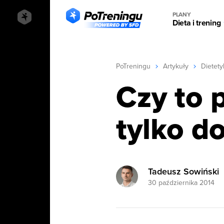
PLANY
Dieta i trening
PoTreningu
Artykuły
Dietety
Czy to 
tylko d
Tadeusz Sowiński
30 października 2014