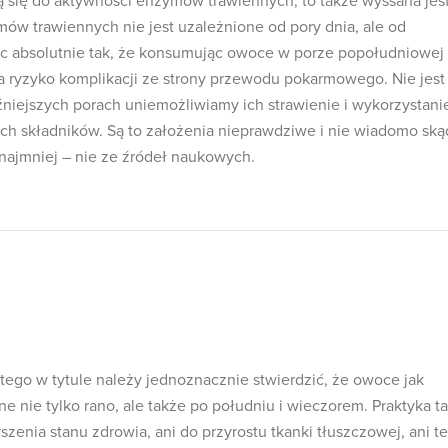
cą się do aktywności enzymów trawiennych, to także wyssana jes
mów trawiennych nie jest uzależnione od pory dnia, ale od
ęc absolutnie tak, że konsumując owoce w porze popołudniowej
a ryzyko komplikacji ze strony przewodu pokarmowego. Nie jest
źniejszych porach uniemożliwiamy ich strawienie i wykorzystani
ch składników. Są to założenia nieprawdziwe i nie wiadomo ską
najmniej – nie ze źródeł naukowych.
tego w tytule należy jednoznacznie stwierdzić, że owoce jak
 nie tylko rano, ale także po południu i wieczorem. Praktyka ta
szenia stanu zdrowia, ani do przyrostu tkanki tłuszczowej, ani t