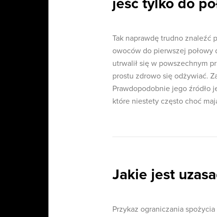
jeść tylko do p
Tak naprawdę trudno znaleźć 
owoców do pierwszej połowy dn
utrwalił się w powszechnym pr
prostu zdrowo się odżywiać. Za
Prawdopodobnie jego źródło je
które niestety często choć maj
Jakie jest uzas
Przykaz ograniczania spożyci