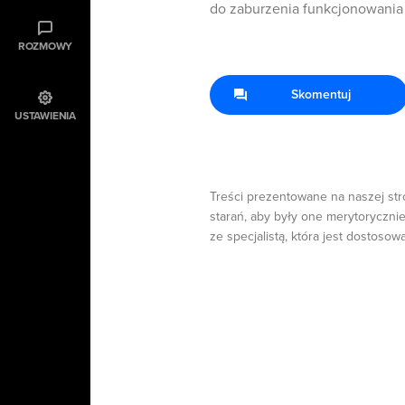
do zaburzenia funkcjonowani
ROZMOWY
Skomentuj
USTAWIENIA
Treści prezentowane na naszej str
starań, aby były one merytorycznie
ze specjalistą, która jest dostosow