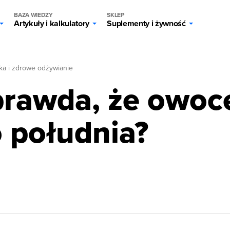
BAZA WIEDZY
SKLEP
Artykuły i kalkulatory
Suplementy i żywność
ka i zdrowe odżywianie
prawda, że owoc
o południa?