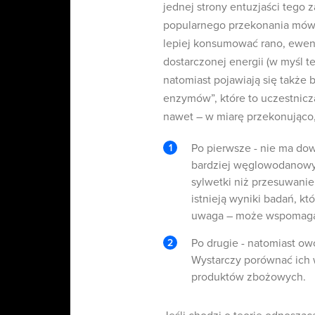
jednej strony entuzjaści tego 
popularnego przekonania mów
lepiej konsumować rano, ewent
dostarczonej energii (w myśl te
natomiast pojawiają się także
enzymów”, które to uczestnicz
nawet – w miarę przekonująco,
Po pierwsze - nie ma do
bardziej węglowodanowych
sylwetki niż przesuwani
istnieją wyniki badań, 
uwaga – może wspomagać
Po drugie - natomiast 
Wystarczy porównać ich 
produktów zbożowych.