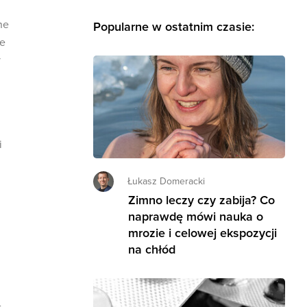
ne
Popularne w ostatnim czasie:
ie
y
i
Łukasz Domeracki
Zimno leczy czy zabija? Co
naprawdę mówi nauka o
mrozie i celowej ekspozycji
na chłód