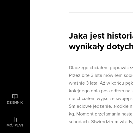
Jaka jest histor
wynikały dotyc
Dlaczego chciałem poprawić sy
Przez bite 3 lata mówiłem sobi
właśnie 3 lata. Aż w końcu pęk
kolejnego dnia poszedłem na si
nie chciałem wyjść ze swojej s
DZIENNIK
Śmieciowe jedzenie, słodkie na
kg. Moment przełamania nastą
schodach. Stwierdziłem wtedy
MÓJ PLAN