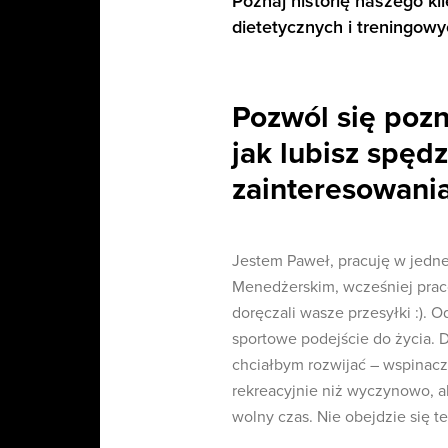
Poznaj historię naszego kl
dietetycznych i treningowy
Pozwól się pozn
jak lubisz spęd
zainteresowani
Jestem Paweł, pracuję w jedne
Menedżerskim, wcześniej praco
doręczali wasze przesyłki :). 
sportowe podejście do życia. D
chciałbym rozwijać – wspinaczk
rekreacyjnie niż wyczynowo, al
wolny czas. Nie obejdzie się t