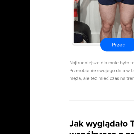
Najtrudniejsze dla mnie było t
Przerobienie swojego dnia w ta
męża, ale też mieć czas na tren
Jak wyglądało 