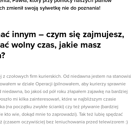
ienta, Pawła, który przy pomocy naszych planów
ch zmienił swoją sylwetkę nie do poznania!
ać innym – czym się zajmujesz,
zać wolny czas, jakie masz
a?
j z czołowych firm kurierskich. Od niedawna jestem na stanowi
wałem w dziale Operacji (pilnowałem, aby kurierzy sprawnie
Od niedawna, bo jakoś od pół roku złapałem zajawkę na bardziej
oszło mi kilka zainteresowań, które w najbliższym czasie
a (na początku zwykłe ścianki) czy też pływanie (bardziej
e kto wie, dokąd mnie to zaprowadzi). Tak też lubię spędzać
eż (czasem oczywiście) bez leniuchowania przed telewizorem :)