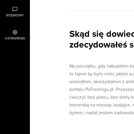
ROZMOWY
Skąd się dowied
USTAWIENIA
zdecydowałeś s
Na początku, gdy zakupiłem ka
to fajnie by było mieć jakieś s
wszedłem, skorzystałem z anki
portalu PoTreningu.pl. Przesz
ćwiczyć bez planu, bez diety
trenerską na miesiąc bodajże, 
byłem i nadal jestem zadowolo