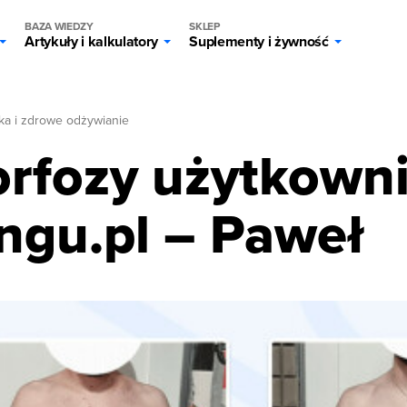
BAZA WIEDZY
SKLEP
Artykuły i kalkulatory
Suplementy i żywność
ka i zdrowe odżywianie
rfozy użytkown
ngu.pl – Paweł