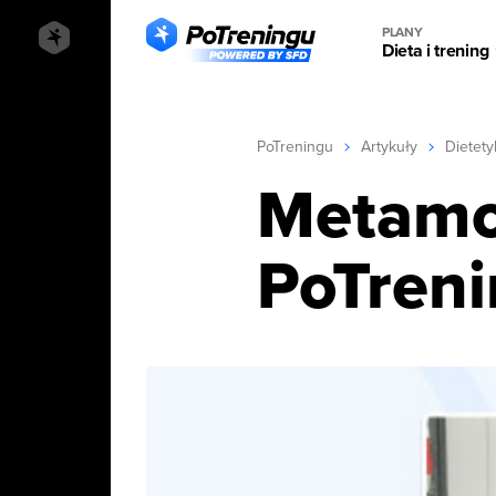
PLANY
Dieta i trening
PoTreningu
Artykuły
Dietety
Metamo
PoTreni