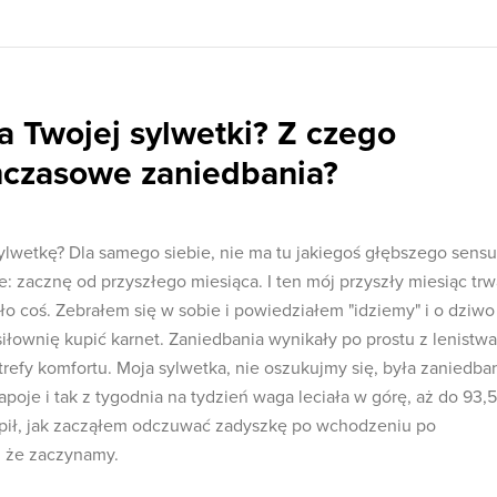
ia Twojej sylwetki? Z czego
hczasowe zaniedbania?
lwetkę? Dla samego siebie, nie ma tu jakiegoś głębszego sensu
e: zacznę od przyszłego miesiąca. I ten mój przyszły miesiąc trw
ło coś. Zebrałem się w sobie i powiedziałem "idziemy" i o dziwo
łownię kupić karnet. Zaniedbania wynikały po prostu z lenistwa
trefy komfortu. Moja sylwetka, nie oszukujmy się, była zaniedba
poje i tak z tygodnia na tydzień waga leciała w górę, aż do 93,5
pił, jak zacząłem odczuwać zadyszkę po wchodzeniu po
, że zaczynamy.