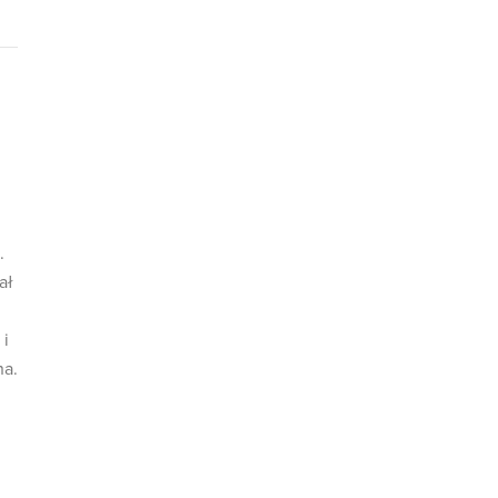
.
ał
 i
na.