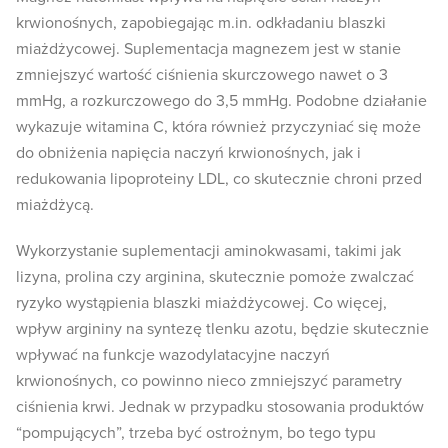
krwionośnych, zapobiegając m.in. odkładaniu blaszki
miażdżycowej. Suplementacja magnezem jest w stanie
zmniejszyć wartość ciśnienia skurczowego nawet o 3
mmHg, a rozkurczowego do 3,5 mmHg. Podobne działanie
wykazuje witamina C, która również przyczyniać się może
do obniżenia napięcia naczyń krwionośnych, jak i
redukowania lipoproteiny LDL, co skutecznie chroni przed
miażdżycą.
Wykorzystanie suplementacji aminokwasami, takimi jak
lizyna, prolina czy arginina, skutecznie pomoże zwalczać
ryzyko wystąpienia blaszki miażdżycowej. Co więcej,
wpływ argininy na syntezę tlenku azotu, będzie skutecznie
wpływać na funkcje wazodylatacyjne naczyń
krwionośnych, co powinno nieco zmniejszyć parametry
ciśnienia krwi. Jednak w przypadku stosowania produktów
“pompujących”, trzeba być ostrożnym, bo tego typu