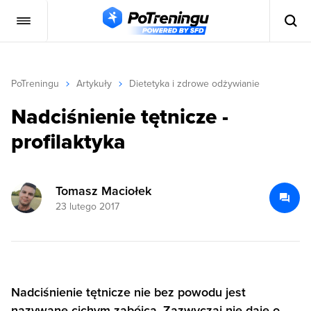
PoTreningu
Artykuły
Dietetyka i zdrowe odżywianie
Nadciśnienie tętnicze -
profilaktyka
Tomasz Maciołek
23 lutego 2017
Nadciśnienie tętnicze nie bez powodu jest
nazywane cichym zabójcą. Zazwyczaj nie daje o