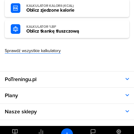
KALKULATOR KALORII (KCAL)
Oblicz zjedzone kalorie
KALKULATOR %BF
Oblicz tkankę tłuszczową
Sprawdź wszystkie kalkulatory
PoTreningu.pl
O nas
Plany
Polityka prywatności
Regulamin
Opinie klientów
Nasze sklepy
RODO
Plany dla kobiet
Aplikacja
Plany dla mężczyzn
Sklep.sfd.pl
Dane kontaktowe
Kalkulatory
Plany dietetyczne
Allnutrition.pl