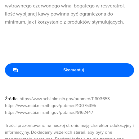
wytrawnego czerwonego wina, bogatego w resveratrol.
Ilość wypijanej kawy powinna być ograniczona do
minimum, jak i korzystanie z produktów stymulujących.
Skomentuj
Źródła:
https://www.ncbi.nlm.nih.gov/pubmed/11603653
https://www.ncbi.nlm.nih.gov/pubmed/10075395
https://www.ncbi.nlm.nih.gov/pubmed/9162447
Treści prezentowane na naszej stronie mają charakter edukacyjny i
informacyjny. Dokładamy wszelkich starań, aby były one