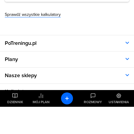
Sprawdź wszystkie kalkulatory
PoTreningu.pl
O nas
Plany
Polityka prywatności
Regulamin
Opinie klientów
Nasze sklepy
RODO
Plany dla kobiet
Aplikacja
Plany dla mężczyzn
Sklep.sfd.pl
Dane kontaktowe
Kalkulatory
Plany dietetyczne
Allnutrition.pl
Plany treningowe
Allnutrition.cz
DZIENNIK
MÓJ PLAN
ROZMOWY
USTAWIENIA
Kalkulator BMI
Cennik
Pomoc
Allnutrition.sk
Kalkulator BMR
Allnutrition.ro
Kalkulator WHR
Plan Dieta i Trening
Allnutrition.hu
Pozostałe
Kalkulator kalorii
Formularz kontaktowy
Allnutrition.ua
Kalkulator idealnej wagi
Problemy z logowaniem