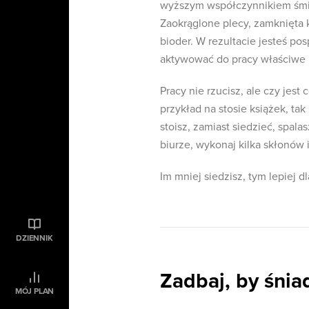
wyższym współczynnikiem śmier
Zaokrąglone plecy, zamknięta k
bioder. W rezultacie jesteś posp
aktywować do pracy właściwe 
Pracy nie rzucisz, ale czy jes
przykład na stosie książek, ta
stoisz, zamiast siedzieć, spala
biurze, wykonaj kilka skłonów i
Im mniej siedzisz, tym lepiej 
DZIENNIK
Zadbaj, by śnia
MÓJ PLAN