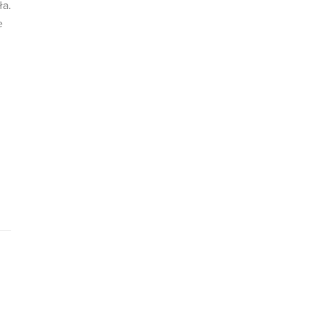
ła.
e