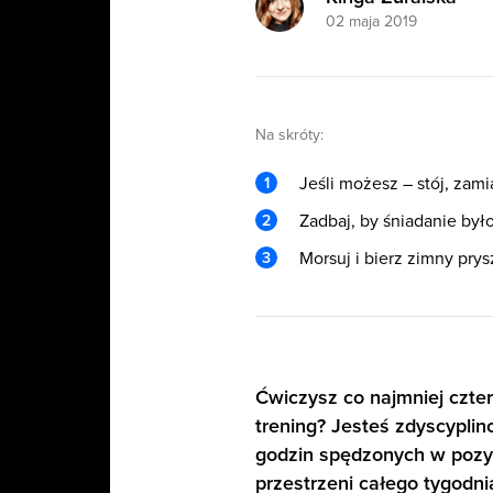
02 maja 2019
Na skróty:
Jeśli możesz – stój, zami
Zadbaj, by śniadanie był
Morsuj i bierz zimny prys
Ćwiczysz co najmniej czte
trening? Jesteś zdyscypli
godzin spędzonych w pozycj
przestrzeni całego tygodni