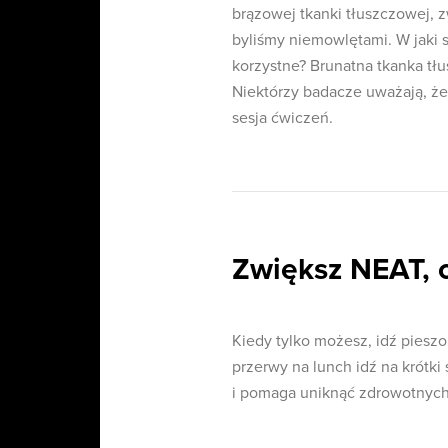
brązowej tkanki tłuszczowej, z
byliśmy niemowlętami. W jaki 
korzystne? Brunatna tkanka tłu
Niektórzy badacze uważają, że
sesja ćwiczeń.
Zwiększ NEAT, cz
Kiedy tylko możesz, idź pieszo
przerwy na lunch idź na krótki
i pomaga uniknąć zdrowotnych