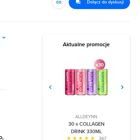
Dołącz do dyskusji
ń
Aktualne promocje
ALLDEYNN
30 x COLLAGEN
DRINK 330ML
o,
367