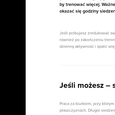
by trenować więcej. Ważne
okazać się godziny siedzen
Jeśli próbujesz zredukować swo
również po zakończeniu treni
dzienną aktywność i spalić więc
Jeśli możesz – s
Praca za biurkiem, przy który
płaszczyznach. Długie siedzen