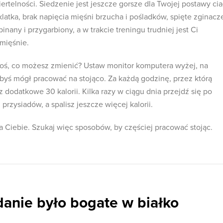
telności. Siedzenie jest jeszcze gorsze dla Twojej postawy cia
latka, brak napięcia mięśni brzucha i pośladków, spięte zginacz
inany i przygarbiony, a w trakcie treningu trudniej jest Ci
mięśnie.
t coś, co możesz zmienić? Ustaw monitor komputera wyżej, na
k byś mógł pracować na stojąco. Za każdą godzinę, przez którą
sz dodatkowe 30 kalorii. Kilka razy w ciągu dnia przejdź się po
 przysiadów, a spalisz jeszcze więcej kalorii.
dla Ciebie. Szukaj więc sposobów, by częściej pracować stojąc.
danie było bogate w białko