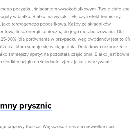
mego początku, śniadaniem wysokobiałkowym. Twoje ciało spa
 bogaty w białko. Białko ma wysoki TEF, czyli efekt termiczny
, jako
termogeneza
poposiłkowa. Każdy ze składników
ntową ilość energii konieczną do jego metabolizowania. Dla
ło 25-30% (dla porównania w przypadku węglowodanów jest to 6%
różnica, która sumuje się w ciągu dnia. Dodatkowo rozpoczęcie
łko zmniejszy apetyt na pozostałą część dnia. Białko jest bowi
 słodkim bajglu na śniadanie, zjedz jajka z warzywami!
imny prysznic
je brązowy tłuszcz. Większość z nas ma niewielkie ilości