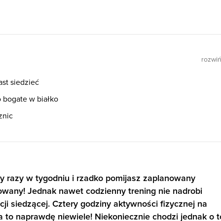
rozwi
ast siedzieć
o bogate w białko
znic
ry razy w tygodniu i rzadko pomijasz zaplanowany
nowany! Jednak nawet codzienny trening nie nadrobi
i siedzącej. Cztery godziny aktywności fizycznej na
a to naprawdę niewiele! Niekoniecznie chodzi jednak o t