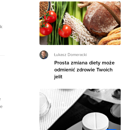
ak
Łukasz Domeracki
Prosta zmiana diety może
odmienić zdrowie Twoich
jelit
e
ie