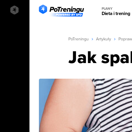
PLANY
Dieta i trening
PoTreningu
Artykuły
Popraw
Jak spa