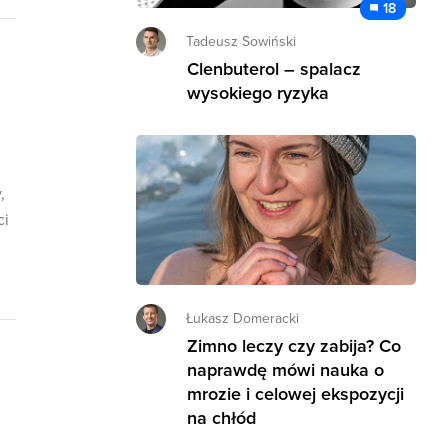
18
Tadeusz Sowiński
Clenbuterol – spalacz
wysokiego ryzyka
,
ci
Łukasz Domeracki
Zimno leczy czy zabija? Co
naprawdę mówi nauka o
mrozie i celowej ekspozycji
na chłód