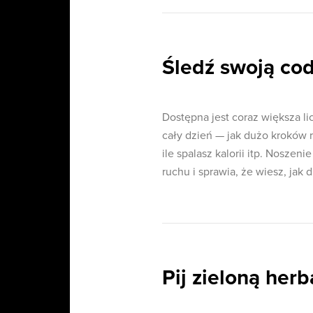
Śledź swoją co
Dostępna jest coraz większa lic
cały dzień — jak dużo kroków r
ile spalasz kalorii itp. Nosze
ruchu i sprawia, że wiesz, jak 
Pij zieloną herb