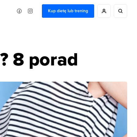
Kup dietę lub trening
i? 8 porad