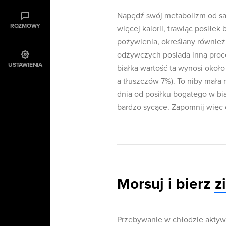
Napędź swój metabolizm od sa
ROZMOWY
więcej kalorii, trawiąc posiłek
pożywienia, określany również
odżywczych posiada inną proce
USTAWIENIA
białka wartość ta wynosi oko
a tłuszczów 7%). To niby mała 
dnia od posiłku bogatego w bia
bardzo sycące. Zapomnij więc o
Morsuj i bierz
z
Przebywanie w chłodzie aktywu