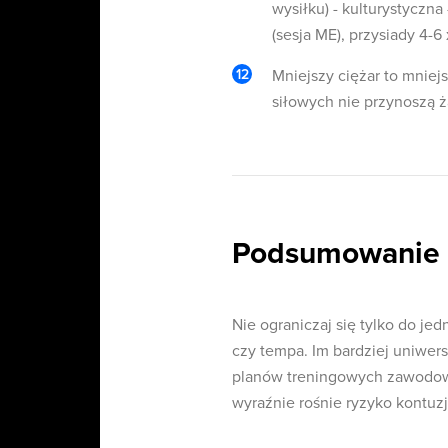
wysiłku) - kulturystyczna
(sesja ME), przysiady 4-6
Mniejszy ciężar to mniej
siłowych nie przynoszą 
Podsumowanie
Nie ograniczaj się tylko do j
czy tempa. Im bardziej uniwers
planów treningowych zawodowc
wyraźnie rośnie ryzyko kontuzji