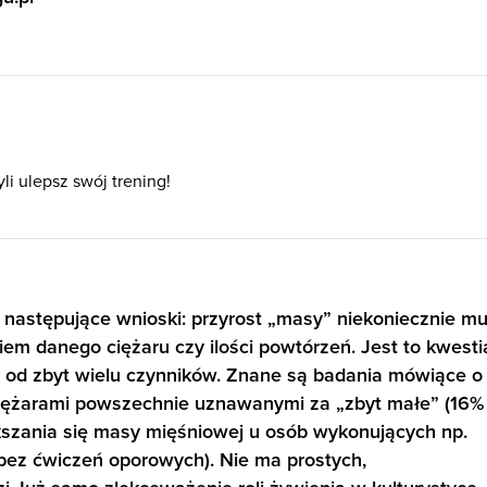
li ulepsz swój trening!
 następujące wnioski: przyrost „masy” niekoniecznie mu
em danego ciężaru czy ilości powtórzeń. Jest to kwesti
y od zbyt wielu czynników. Znane są badania mówiące o
ciężarami powszechnie uznawanymi za „zbyt małe” (16%
kszania się masy mięśniowej u osób wykonujących np.
(bez ćwiczeń oporowych). Nie ma prostych,