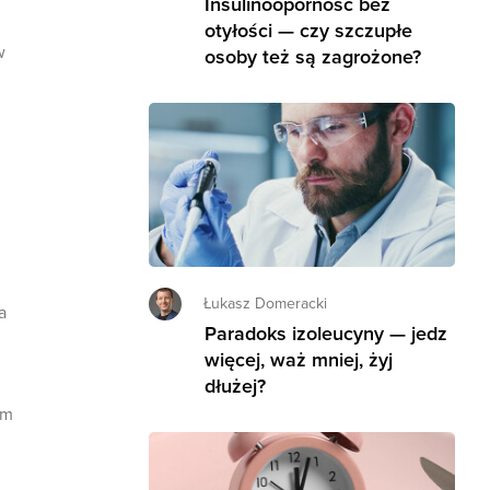
Insulinooporność bez
otyłości — czy szczupłe
w
osoby też są zagrożone?
Łukasz Domeracki
a
Paradoks izoleucyny — jedz
więcej, waż mniej, żyj
dłużej?
um