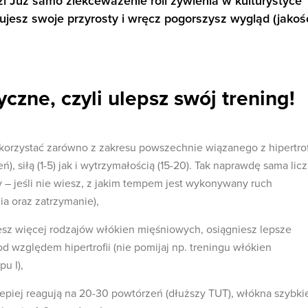
 Już samo zlekceważenie roli żywienia w kulturystyce
ujesz swoje przyrosty i wręcz pogorszysz wygląd (jakoś
czne, czyli ulepsz swój trening!
korzystać zarówno z zakresu powszechnie wiązanego z hipertrof
), siłą (1-5) jak i wytrzymałością (15-20). Tak naprawdę sama lic
 – jeśli nie wiesz, z jakim tempem jest wykonywany ruch
a oraz zatrzymanie),
esz więcej rodzajów włókien mięśniowych, osiągniesz lepsze
od względem hipertrofii (nie pomijaj np. treningu włókien
u I),
piej reagują na 20-30 powtórzeń (dłuższy TUT), włókna szybkie