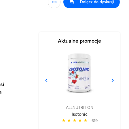
Dołącz do dyskusji
Aktualne promocje
si
a
ALLNUTRITION
Isotonic
619