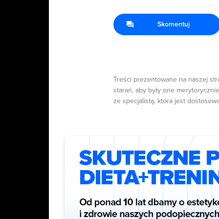
Skomentuj
Treści prezentowane na naszej str
starań, aby były one merytorycznie
ze specjalistą, która jest dostosow