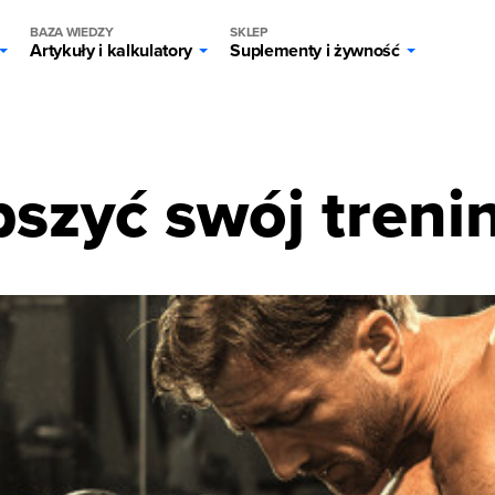
BAZA WIEDZY
SKLEP
Artykuły i kalkulatory
Suplementy i żywność
g
pszyć swój treni