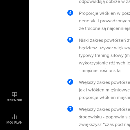
odpowiadają dobrze w za
Proporcje włókien w pos
genetyki i prowadzonych
że tracone są najcenniej
Niski zakres powtórzeń zw
będziesz używał większy
typowy trening siłowy (
wykorzystanie różnych j
- mięśnie, rośnie siła,
Większy zakres powtórze
jak i włókien mięśniowy
proporcje włókien mięśn
DZIENNIK
Większy zakres powtórze
środowisku - poprawia s
MÓJ PLAN
zwiększysz “czas pod na