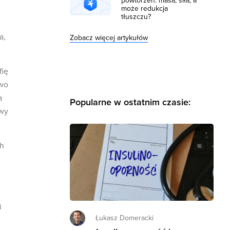
powtórzeń: masa, siła, a
może redukcja
tłuszczu?
a,
Zobacz więcej artykułów
fię
owo
a
Popularne w ostatnim czasie:
owy
ch
i
Łukasz Domeracki