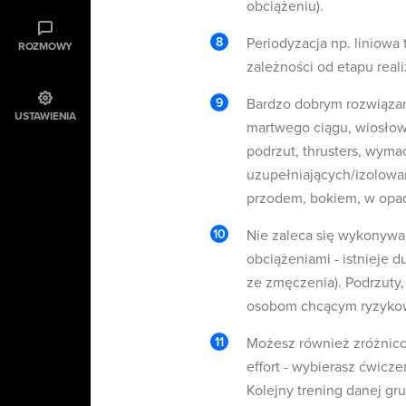
obciążeniu).
Periodyzacja np. liniow
ROZMOWY
zależności od etapu rea
Bardzo dobrym rozwiązan
USTAWIENIA
martwego ciągu, wiosłow
podrzut, thrusters, wyma
uzupełniających/izolowa
przodem, bokiem, w opadz
Nie zaleca się wykonywa
obciążeniami - istnieje 
ze zmęczenia). Podrzuty,
osobom chcącym ryzykowa
Możesz również zróżnic
effort - wybierasz ćwic
Kolejny trening danej gr