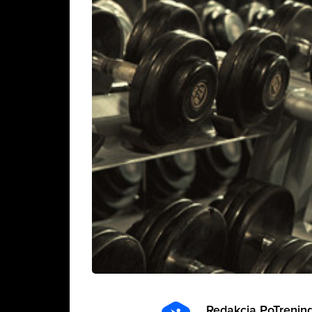
Redakcja PoTrening