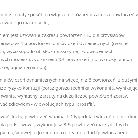
a to doskonały sposób na włączenie różnego zakresu powtórzeń 
lizowanego makrocyklu,
iem jest używanie zakresu powtórzeń 1-10 dla przysiadów,
ania oraz 1-6 powtórzeń dla ćwiczeń dynamicznych (rwanie,
ch, wyciskopodrzut, skok na skrzynię), w ćwiczeniach
nych możesz użyć zakresu 15+ powtórzeń (np. wznosy ramion
ie, uginania ramion),
nia ćwiczeń dynamicznych na więcej niż 6 powtórzeń, z dużymi
duże ryzyko kontuzji (coraz gorsza technika wykonania, wynikając
 rwania, wymachy, zarzuty na dużą liczbę powtórzeń zostaw
ć zdrowiem - w ewolucjach typu “crossfit”,
ować liczbę powtórzeń w ramach 1 tygodnia ćwiczeń np. maxim
zenia podstawowe, wykonujesz 3-5 powtórzeń maksymalnych.
upy mięśniowej to już metoda repeated effort (powtarzanego