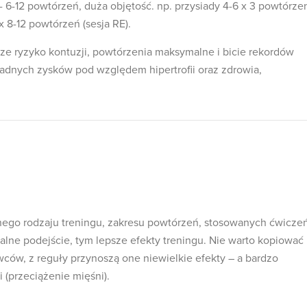
 - 6-12 powtórzeń, duża objętość. np. przysiady 4-6 x 3 powtórze
 x 8-12 powtórzeń (sesja RE).
sze ryzyko kontuzji, powtórzenia maksymalne i bicie rekordów
żadnych zysków pod względem hipertrofii oraz zdrowia,
ednego rodzaju treningu, zakresu powtórzeń, stosowanych ćwicze
alne podejście, tym lepsze efekty treningu. Nie warto kopiować
ów, z reguły przynoszą one niewielkie efekty – a bardzo
 (przeciążenie mięśni).