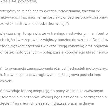
kresie 4-6 powtórzeń,
zczególnych mięśniach to kwestia indywidualna, zależna od
 aktywności (np. nadmierna ilość aktywności aerobowych sprawi
sze włókna siłowe, zachodzi „konwersja”),
iększa siłę - to sprawia, że w treningu nastawionym na hipertro
ch ciężarów = zapewnisz większy bodziec do wzrostu! Dodatk
metodą ciężkoatletyczną) zwiększa Twoją dynamikę oraz poprawi
ednostek motorycznych – polepsza się koordynacja układ nerw
ń- to gwarancja zaangażowania różnych jednostek motoryczny
ch. Np. w mięśniu czworogłowym - każda głowa posiada inne
iowych!
ń powoduje lepszą adaptację do pracy w silnie zakwaszonym
ię tolerancja mleczanów. Wolniej będziesz odczuwać zmęczenie 
pięciem” na średnich ciężarach (dłuższa praca na danym