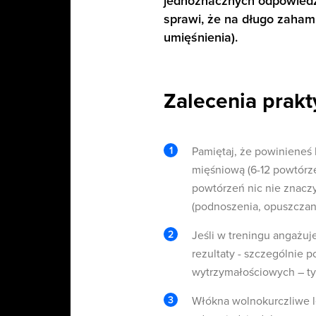
jednoznacznych odpowiedzi
sprawi, że na długo zaham
umięśnienia).
Zalecenia prakty
Pamiętaj, że powinieneś 
mięśniową (6-12 powtórzeń
powtórzeń nic nie znaczy
(podnoszenia, opuszczani
Jeśli w treningu angażuj
rezultaty - szczególnie p
wytrzymałościowych – typ
Włókna wolnokurczliwe le