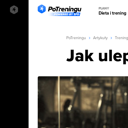
PLANY
Dieta i trening
PoTreningu
Artykuły
Trenin
Jak ule