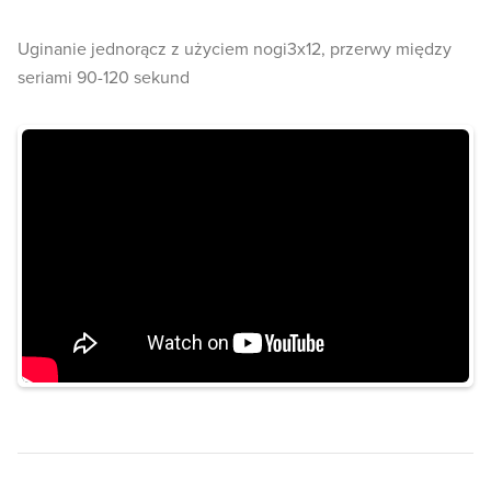
Uginanie jednorącz z użyciem nogi3x12, przerwy między
seriami 90-120 sekund