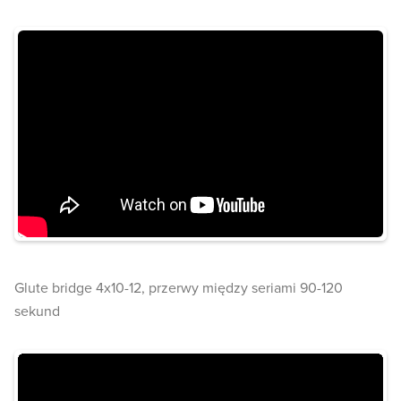
Glute bridge 4x10-12, przerwy między seriami 90-120
sekund