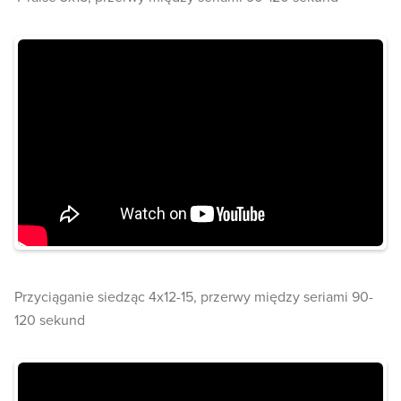
Przyciąganie siedząc 4x12-15, przerwy między seriami 90-
120 sekund