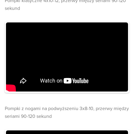
Pompki klasyczne 4x10-12, przerwy między seriami 90-120
sekund
Pompki z nogami na podwyższeniu 3x8-10, przerwy między
seriami 90-120 sekund