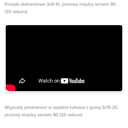
Pompki diamentowe 3x8-10, przerwy między seriami 90-
120 sekund
Wyprosty predramion w opadzie tułowia z gumą 3x15-20,
przerwy między seriami 90-120 sekund