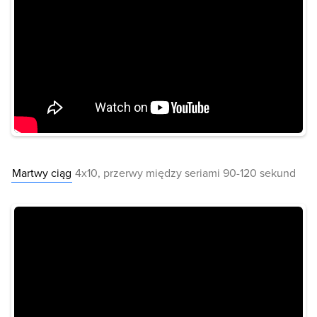
Martwy ciąg
4x10, przerwy między seriami 90-120 sekund