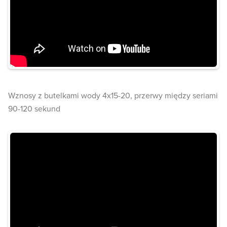
Wznosy z butelkami wody 4x15-20, przerwy między seriami
90-120 sekund