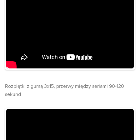
Rozpiętki z gumą 3x15, przerwy między seriami 90-120
sekund