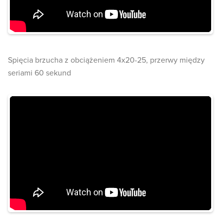
Spięcia brzucha z obciążeniem 4x20-25, przerwy między
seriami 60 sekund