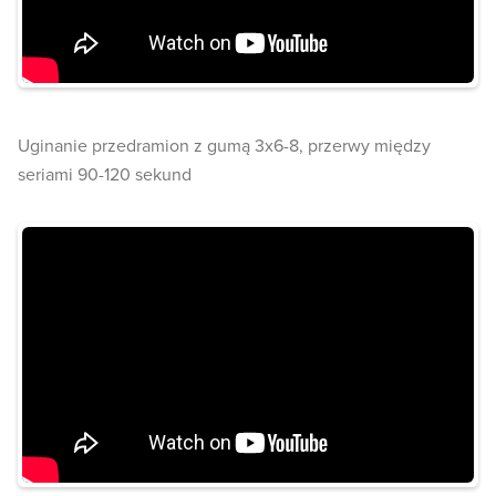
Uginanie przedramion z gumą 3x6-8, przerwy między
seriami 90-120 sekund