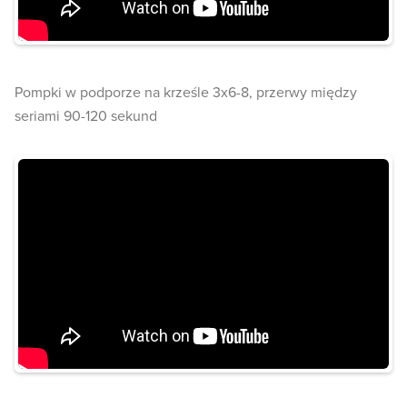
Pompki w podporze na krześle 3x6-8, przerwy między
seriami 90-120 sekund