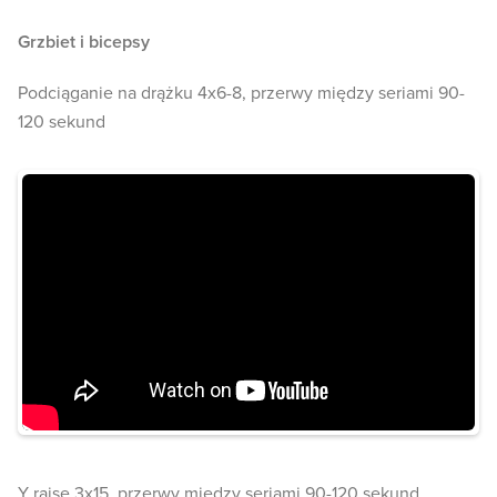
Grzbiet i bicepsy
Podciąganie na drążku 4x6-8, przerwy między seriami 90-
120 sekund
Y raise 3x15, przerwy między seriami 90-120 sekund