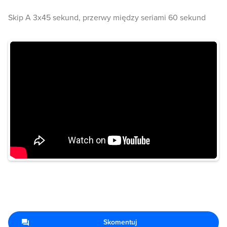
Skip A 3x45 sekund, przerwy między seriami 60 sekund
Skomentuj