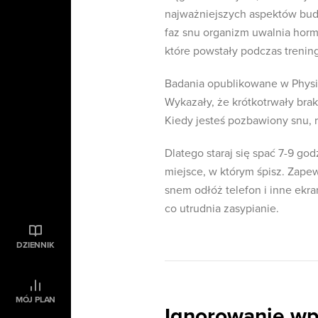
najważniejszych aspektów bud
faz snu organizm uwalnia hor
które powstały podczas trenin
Badania opublikowane w Physio
Wykazały, że krótkotrwały bra
Kiedy jesteś pozbawiony snu, r
Dlatego staraj się spać 7-9 go
miejsce, w którym śpisz. Zapew
snem odłóż telefon i inne ekra
co utrudnia zasypianie.
DZIENNIK
MÓJ PLAN
Ignorowanie wp