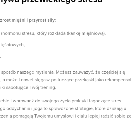
ost mięśni i przyrost siły:
 (hormonu stresu, który rozkłada tkankę mięśniową),
mięśniowych,
.
 sposób naszego myślenia. Możesz zauważyć, że częściej się
z, a może i nawet sięgasz po tuczące przekąski jako rekompensa
iki sabotujące Twój trening.
iebie i wprowadź do swojego życia praktyki łagodzące stres.
o oddychania i joga to sprawdzone strategie, które działają u
zenia pomagają Twojemu umysłowi i ciału lepiej radzić sobie z