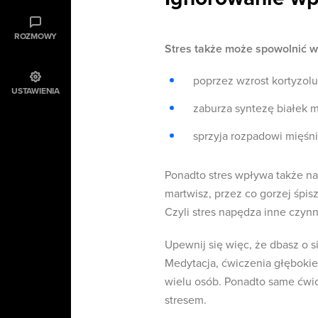
ROZMOWY
Stres także może spowolnić wzr
poprzez wzrost kortyzolu
USTAWIENIA
zaburza syntezę białek 
sprzyja rozpadowi mięśni
Ponadto stres wpływa także na
martwisz, przez co gorzej śpis
Czyli stres napędza inne czynn
Upewnij się więc, że dbasz o s
Medytacja, ćwiczenia głębokieg
wielu osób. Ponadto same ćwic
stresem.