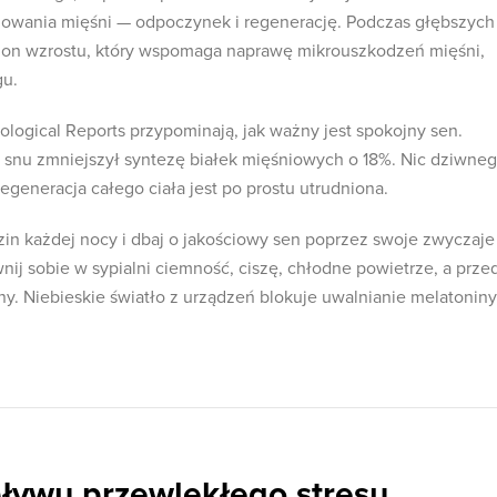
owania mięśni — odpoczynek i regenerację. Podczas głębszych
mon wzrostu, który wspomaga naprawę mikrouszkodzeń mięśni,
gu.
logical Reports przypominają, jak ważny jest spokojny sen.
k snu zmniejszył syntezę białek mięśniowych o 18%. Nic dziwneg
egeneracja całego ciała jest po prostu utrudniona.
dzin każdej nocy i dbaj o jakościowy sen poprzez swoje zwyczaje 
nij sobie w sypialni ciemność, ciszę, chłodne powietrze, a prze
ny. Niebieskie światło z urządzeń blokuje uwalnianie melatoniny
ływu przewlekłego stresu