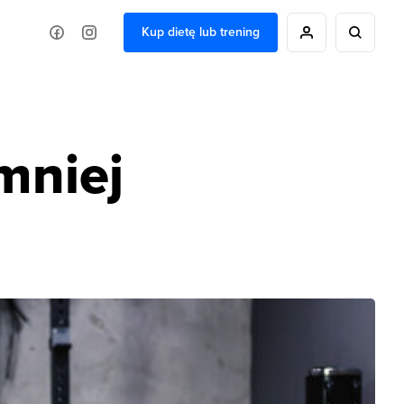
Kup dietę lub trening
mniej