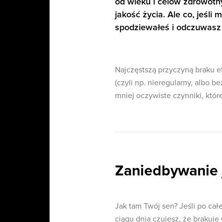
od wieku i celów zdrowotn
jakość życia. Ale co, jeśli 
spodziewałeś i odczuwasz 
Najczęstszą przyczyną braku e
(czyli np. nieregularny, albo b
mniej oczywiste czynniki, któr
Zaniedbywanie ja
Jak tam Twój sen? Jeśli po cał
ciągu dnia czujesz, że brakuje