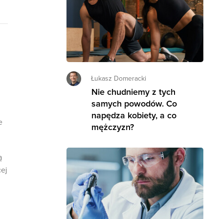
Łukasz Domeracki
Nie chudniemy z tych
samych powodów. Co
napędza kobiety, a co
e
mężczyzn?
ą
cej