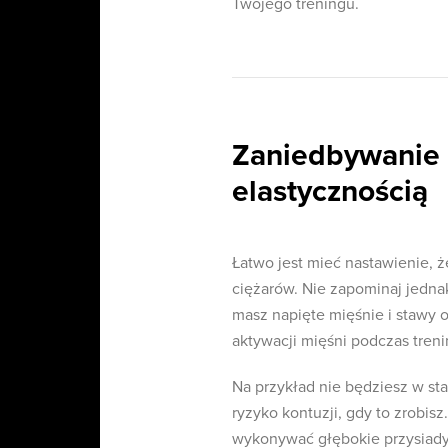
Twojego treningu.
Zaniedbywanie 
elastycznością
Łatwo jest mieć nastawienie, ż
ciężarów. Nie zapominaj jednak
masz napięte mięśnie i stawy 
aktywacji mięśni podczas tren
Na przykład nie będziesz w st
ryzyko kontuzji, gdy to zrobi
wykonywać głębokie przysiady.