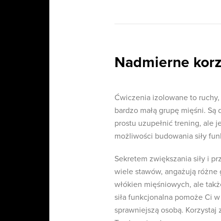
Nadmierne korz
Ćwiczenia izolowane to ruchy, 
bardzo małą grupę mięśni. Są 
prostu uzupełnić trening, ale 
możliwości budowania siły fun
Sekretem zwiększania siły i pr
wiele stawów, angażują różne 
włókien mięśniowych, ale takż
siła funkcjonalna pomoże Ci 
sprawniejszą osobą. Korzystaj