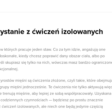
ystanie z ćwiczeń izolowanych
w których pracuje jeden staw. Co za tym idzie, angażują one
doskonałe, kiedy chcesz poprawić dany obszar ciała, albo po
jeśli skupiasz się tylko na nich, wówczas masz bardzo ograniczon
kcjonalnej.
zyrostów mięśni są ćwiczenia złożone, czyli takie, które obejmuj
grupy mięśni jednocześnie. Te ćwiczenia nie tylko aktywują wię
e trenują mięśnie, aby lepiej ze sobą współpracowały. Uzyskana
w codziennych czynnościach — będziesz po prostu znacznie
 z ćwiczeń izolowanych, ale niech one będą jedynie częścią