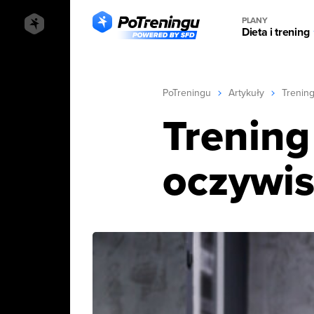
PLANY
Dieta i trening
PoTreningu
Artykuły
Trenin
Trening
oczywis