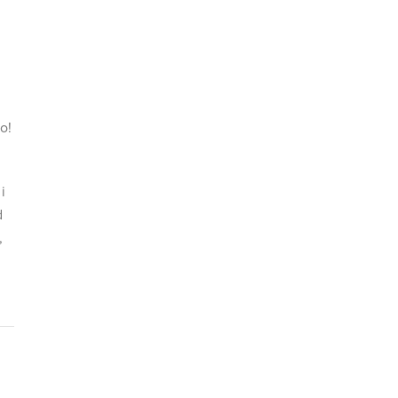
o!
i
d
,