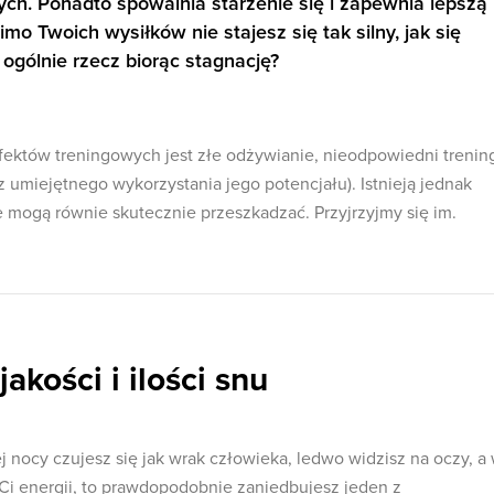
ych. Ponadto spowalnia starzenie się i zapewnia lepszą
mimo Twoich wysiłków nie stajesz się tak silny, jak się
ogólnie rzecz biorąc stagnację?
fektów treningowych jest złe odżywianie, nieodpowiedni trenin
ez umiejętnego wykorzystania jego potencjału). Istnieją jednak
e mogą równie skutecznie przeszkadzać. Przyjrzyjmy się im.
kości i ilości snu
ej nocy czujesz się jak wrak człowieka, ledwo widzisz na oczy, a
 Ci energii, to prawdopodobnie zaniedbujesz jeden z