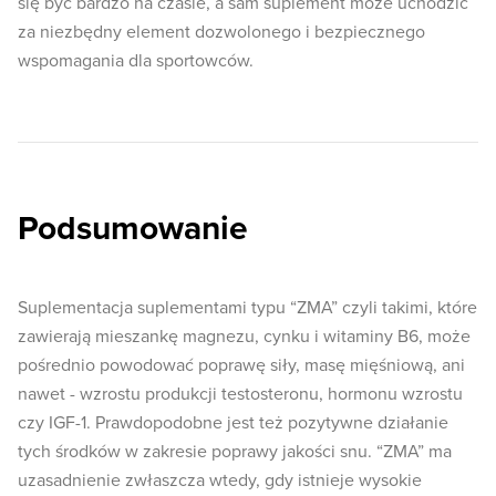
się być bardzo na czasie, a sam suplement może uchodzić
za niezbędny element dozwolonego i bezpiecznego
wspomagania dla sportowców.
Podsumowanie
Suplementacja suplementami typu “ZMA” czyli takimi, które
zawierają mieszankę magnezu, cynku i witaminy B6, może
pośrednio powodować poprawę siły, masę mięśniową, ani
nawet - wzrostu produkcji testosteronu, hormonu wzrostu
czy IGF-1. Prawdopodobne jest też pozytywne działanie
tych środków w zakresie poprawy jakości snu. “ZMA” ma
uzasadnienie zwłaszcza wtedy, gdy istnieje wysokie