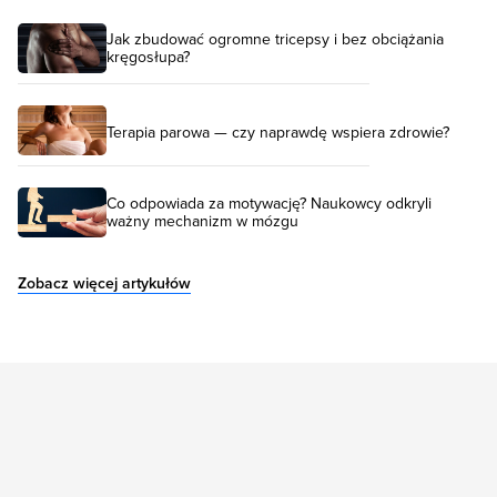
Jak zbudować ogromne tricepsy i bez obciążania
kręgosłupa?
Terapia parowa — czy naprawdę wspiera zdrowie?
Co odpowiada za motywację? Naukowcy odkryli
ważny mechanizm w mózgu
Zobacz więcej artykułów