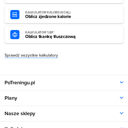
KALKULATOR KALORII (KCAL)
Oblicz zjedzone kalorie
KALKULATOR %BF
Oblicz tkankę tłuszczową
Sprawdź wszystkie kalkulatory
PoTreningu.pl
O nas
Plany
Polityka prywatności
Regulamin
Opinie klientów
Nasze sklepy
RODO
Plany dla kobiet
Aplikacja
Plany dla mężczyzn
Sklep.sfd.pl