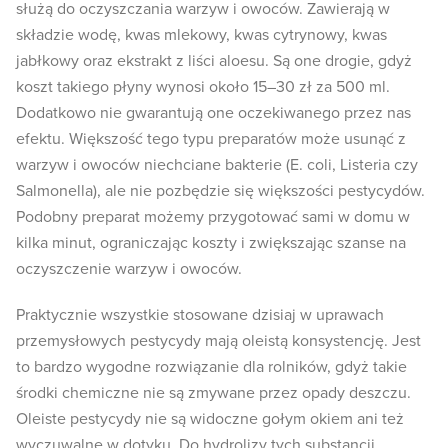
służą do oczyszczania warzyw i owoców. Zawierają w
składzie wodę, kwas mlekowy, kwas cytrynowy, kwas
jabłkowy oraz ekstrakt z liści aloesu. Są one drogie, gdyż
koszt takiego płyny wynosi około 15–30 zł za 500 ml.
Dodatkowo nie gwarantują one oczekiwanego przez nas
efektu. Większość tego typu preparatów może usunąć z
warzyw i owoców niechciane bakterie (E. coli, Listeria czy
Salmonella), ale nie pozbędzie się większości pestycydów.
Podobny preparat możemy przygotować sami w domu w
kilka minut, ograniczając koszty i zwiększając szanse na
oczyszczenie warzyw i owoców.
Praktycznie wszystkie stosowane dzisiaj w uprawach
przemysłowych pestycydy mają oleistą konsystencję. Jest
to bardzo wygodne rozwiązanie dla rolników, gdyż takie
środki chemiczne nie są zmywane przez opady deszczu.
Oleiste pestycydy nie są widoczne gołym okiem ani też
wyczuwalne w dotyku. Do hydrolizy tych substancji