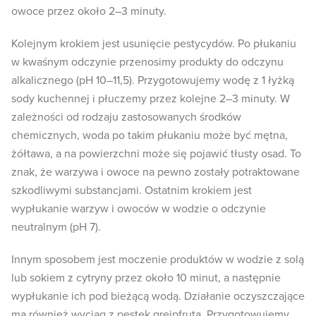
owoce przez około 2–3 minuty.
Kolejnym krokiem jest usunięcie pestycydów. Po płukaniu
w kwaśnym odczynie przenosimy produkty do odczynu
alkalicznego (pH 10–11,5). Przygotowujemy wodę z 1 łyżką
sody kuchennej i płuczemy przez kolejne 2–3 minuty. W
zależności od rodzaju zastosowanych środków
chemicznych, woda po takim płukaniu może być mętna,
żółtawa, a na powierzchni może się pojawić tłusty osad. To
znak, że warzywa i owoce na pewno zostały potraktowane
szkodliwymi substancjami. Ostatnim krokiem jest
wypłukanie warzyw i owoców w wodzie o odczynie
neutralnym (pH 7).
Innym sposobem jest moczenie produktów w wodzie z solą
lub sokiem z cytryny przez około 10 minut, a następnie
wypłukanie ich pod bieżącą wodą. Działanie oczyszczające
ma również wyciąg z pestek grejpfruta. Przygotowujemy