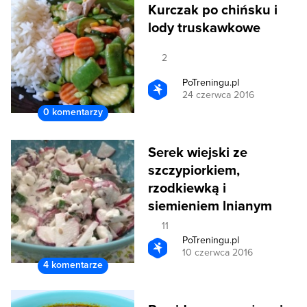
Kurczak po chińsku i
lody truskawkowe
2
PoTreningu.pl
24 czerwca 2016
0 komentarzy
Serek wiejski ze
szczypiorkiem,
rzodkiewką i
siemieniem lnianym
11
PoTreningu.pl
10 czerwca 2016
4 komentarze