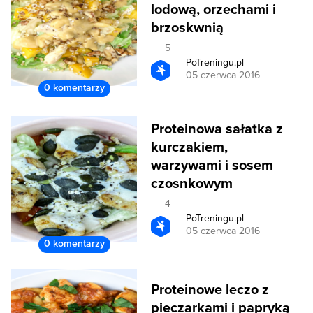
lodową, orzechami i
brzoskwnią
5
PoTreningu.pl
05 czerwca 2016
0 komentarzy
Proteinowa sałatka z
kurczakiem,
warzywami i sosem
czosnkowym
4
PoTreningu.pl
05 czerwca 2016
0 komentarzy
Proteinowe leczo z
pieczarkami i papryką