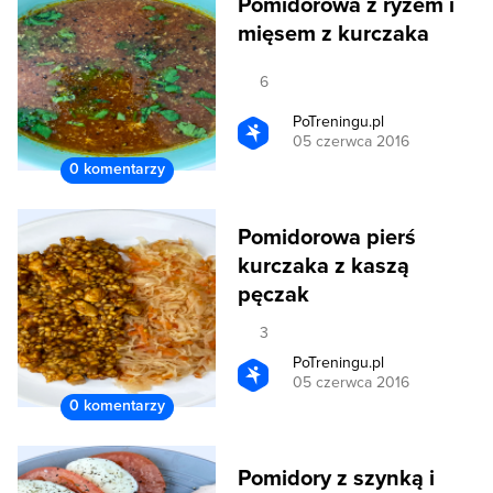
Pomidorowa z ryżem i
mięsem z kurczaka
6
PoTreningu.pl
05 czerwca 2016
0 komentarzy
Pomidorowa pierś
kurczaka z kaszą
pęczak
3
PoTreningu.pl
05 czerwca 2016
0 komentarzy
Pomidory z szynką i