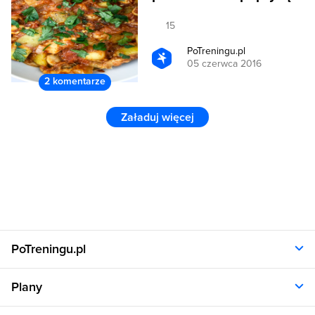
15
PoTreningu.pl
05 czerwca 2016
2 komentarze
Załaduj więcej
PoTreningu.pl
O nas
Plany
Polityka prywatności
Regulamin
Opinie klientów