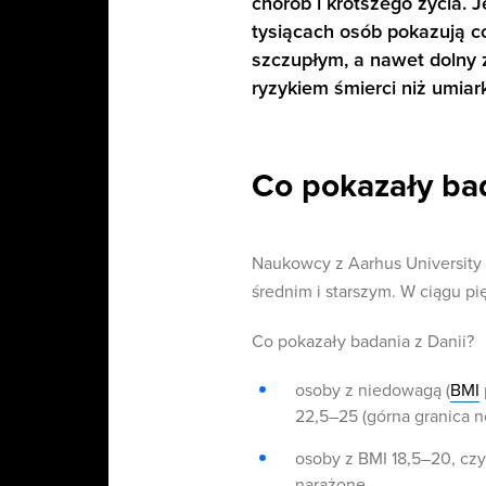
chorób i krótszego życia.
tysiącach osób pokazują co
szczupłym, a nawet dolny
ryzykiem śmierci niż umi
Co pokazały bad
Naukowcy z Aarhus University 
średnim i starszym. W ciągu pi
Co pokazały badania z Danii?
osoby z niedowagą (
BMI
22,5–25 (górna granica n
osoby z BMI 18,5–20, czy
narażone,