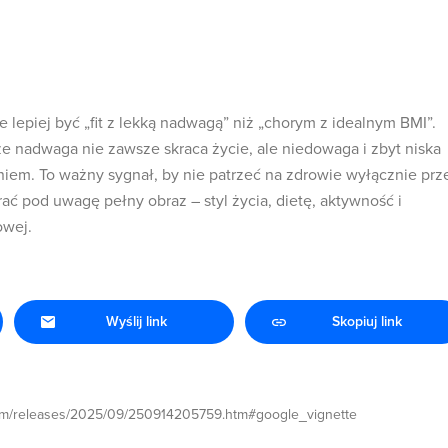
e lepiej być „fit z lekką nadwagą” niż „chorym z idealnym BMI”.
że nadwaga nie zawsze skraca życie, ale niedowaga i zbyt niska
niem. To ważny sygnał, by nie patrzeć na zdrowie wyłącznie prz
ać pod uwagę pełny obraz – styl życia, dietę, aktywność i
owej.
Wyślij link
Skopiuj link
com/releases/2025/09/250914205759.htm#google_vignette