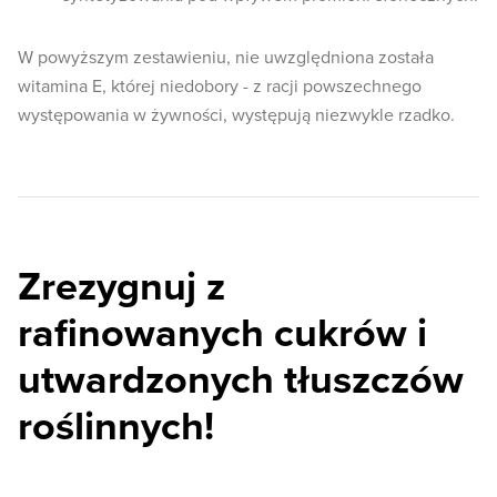
W powyższym zestawieniu, nie uwzględniona została
witamina E, której niedobory - z racji powszechnego
występowania w żywności, występują niezwykle rzadko.
Zrezygnuj z
rafinowanych cukrów i
utwardzonych tłuszczów
roślinnych!