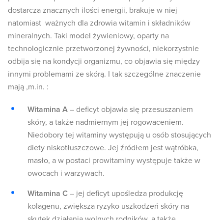
dostarcza znacznych ilości energii, brakuje w niej
natomiast ważnych dla zdrowia witamin i składników
mineralnych. Taki model żywieniowy, oparty na
technologicznie przetworzonej żywności, niekorzystnie
odbija się na kondycji organizmu, co objawia się między
innymi problemami ze skórą. I tak szczególne znaczenie
mają ,m.in. :
Witamina A
– deficyt objawia się przesuszaniem
skóry, a także nadmiernym jej rogowaceniem.
Niedobory tej witaminy występują u osób stosujących
diety niskotłuszczowe. Jej źródłem jest wątróbka,
masło, a w postaci prowitaminy występuje także w
owocach i warzywach.
Witamina C
– jej deficyt upośledza produkcję
kolagenu, zwiększa ryzyko uszkodzeń skóry na
skutek działania wolnych rodników, a także