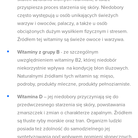
przyspiesza proces starzenia się skóry. Niedobory
często występują u osób unikających świeżych
warzyw i owoców, palaczy, a także u osób
obciążonych dużym wysiłkiem fizycznym i stresem.
Źródłem tej witaminy są świeże owoce i warzywa.
Witaminy z grupy B
- ze szczególnym
uwzględnieniem witaminy B2, której niedobór
niekorzystnie wpływa na kondycję błon śluzowych.
Naturalnymi źródłami tych witamin są: mięso,
podroby, produkty mleczne, produkty pełnoziarniste.
Witamina D
– jej niedobory przyczyniają się do
przedwczesnego starzenia się skóry, powstawania
zmarszczek i zmian o charakterze zapalnym. Źródłem
są tłuste ryby morskie oraz tran. Organizm ludzki
posiada też zdolność do samodzielnego jej
syntetyzowania pod wpływem promieni słonecznych.