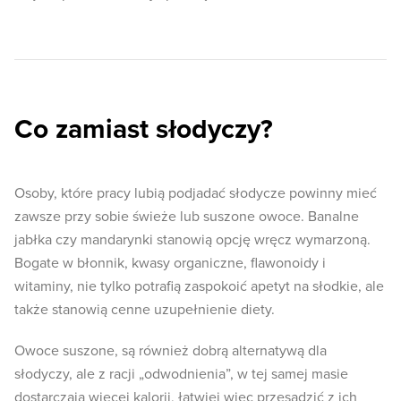
Co zamiast słodyczy?
Osoby, które pracy lubią podjadać słodycze powinny mieć
zawsze przy sobie świeże lub suszone owoce. Banalne
jabłka czy mandarynki stanowią opcję wręcz wymarzoną.
Bogate w błonnik, kwasy organiczne, flawonoidy i
witaminy, nie tylko potrafią zaspokoić apetyt na słodkie, ale
także stanowią cenne uzupełnienie diety.
Owoce suszone, są również dobrą alternatywą dla
słodyczy, ale z racji „odwodnienia”, w tej samej masie
dostarczają więcej kalorii, łatwiej więc przesadzić z ich