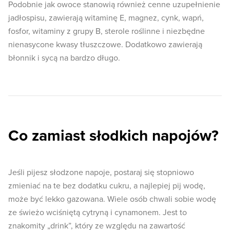
Podobnie jak owoce stanowią również cenne uzupełnienie
jadłospisu, zawierają witaminę E, magnez, cynk, wapń,
fosfor, witaminy z grupy B, sterole roślinne i niezbędne
nienasycone kwasy tłuszczowe. Dodatkowo zawierają
błonnik i sycą na bardzo długo.
Co zamiast słodkich napojów?
Jeśli pijesz słodzone napoje, postaraj się stopniowo
zmieniać na te bez dodatku cukru, a najlepiej pij wodę,
może być lekko gazowana. Wiele osób chwali sobie wodę
ze świeżo wciśniętą cytryną i cynamonem. Jest to
znakomity „drink”, który ze względu na zawartość