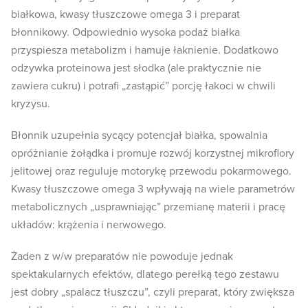
białkowa, kwasy tłuszczowe omega 3 i preparat
błonnikowy. Odpowiednio wysoka podaż białka
przyspiesza metabolizm i hamuje łaknienie. Dodatkowo
odzywka proteinowa jest słodka (ale praktycznie nie
zawiera cukru) i potrafi „zastąpić” porcję łakoci w chwili
kryzysu.
Błonnik uzupełnia sycący potencjał białka, spowalnia
opróżnianie żołądka i promuje rozwój korzystnej mikroflory
jelitowej oraz reguluje motorykę przewodu pokarmowego.
Kwasy tłuszczowe omega 3 wpływają na wiele parametrów
metabolicznych „usprawniając” przemianę materii i pracę
układów: krążenia i nerwowego.
Żaden z w/w preparatów nie powoduje jednak
spektakularnych efektów, dlatego perełką tego zestawu
jest dobry „spalacz tłuszczu”, czyli preparat, który zwiększa