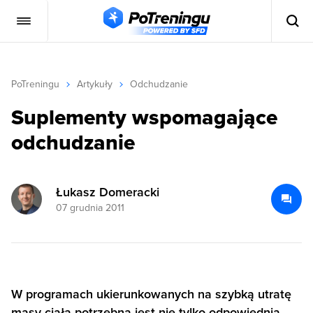
PoTreningu
Artykuły
Odchudzanie
Suplementy wspomagające
odchudzanie
Łukasz Domeracki
07 grudnia 2011
W programach ukierunkowanych na szybką utratę
masy ciała potrzebna jest nie tylko odpowiednia