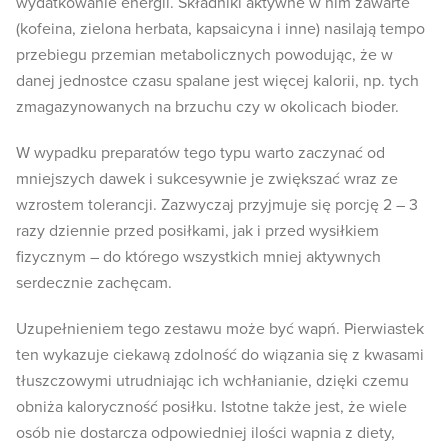
wydatkowanie energii. Składniki aktywne w nim zawarte
(kofeina, zielona herbata, kapsaicyna i inne) nasilają tempo
przebiegu przemian metabolicznych powodując, że w
danej jednostce czasu spalane jest więcej kalorii, np. tych
zmagazynowanych na brzuchu czy w okolicach bioder.
W wypadku preparatów tego typu warto zaczynać od
mniejszych dawek i sukcesywnie je zwiększać wraz ze
wzrostem tolerancji. Zazwyczaj przyjmuje się porcję 2 – 3
razy dziennie przed posiłkami, jak i przed wysiłkiem
fizycznym – do którego wszystkich mniej aktywnych
serdecznie zachęcam.
Uzupełnieniem tego zestawu może być wapń. Pierwiastek
ten wykazuje ciekawą zdolność do wiązania się z kwasami
tłuszczowymi utrudniając ich wchłanianie, dzięki czemu
obniża kaloryczność posiłku. Istotne także jest, że wiele
osób nie dostarcza odpowiedniej ilości wapnia z diety,