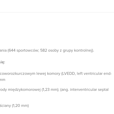
ia (644 sportowców; 582 osoby z grupy kontrolnej).
ię:
oworozkurczowym lewej komory (LVEDD, left ventricular end-
 mm
ody międzykomorowej (1,23 mm); (ang. interventricular septal
 ściany (1,20 mm)