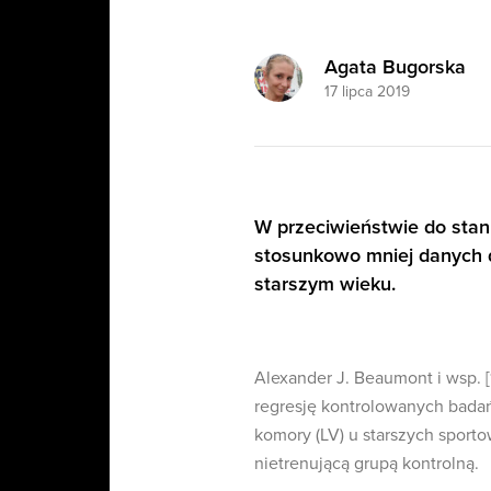
Agata Bugorska
17 lipca 2019
W przeciwieństwie do stan
stosunkowo mniej danych do
starszym wieku.
Alexander J. Beaumont i wsp. [
regresję kontrolowanych badań
komory (LV) u starszych sport
nietrenującą grupą kontrolną.