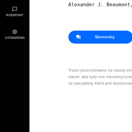
Alexander J. Beaumont
ROZMOWY
Skomentuj
USTAWIENIA
Treści prezentowane na naszej str
starań, aby były one merytorycznie
ze specjalistą, która jest dostosow