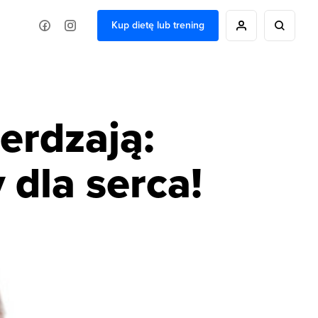
Kup dietę lub trening
erdzają:
dla serca!