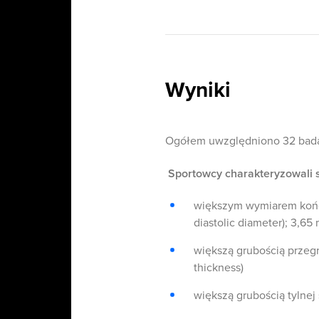
Wyniki
Ogółem uwzględniono 32 badan
Sportowcy charakteryzowali s
większym wymiarem końc
diastolic diameter); 3,65
większą grubością przegr
thickness)
większą grubością tylnej