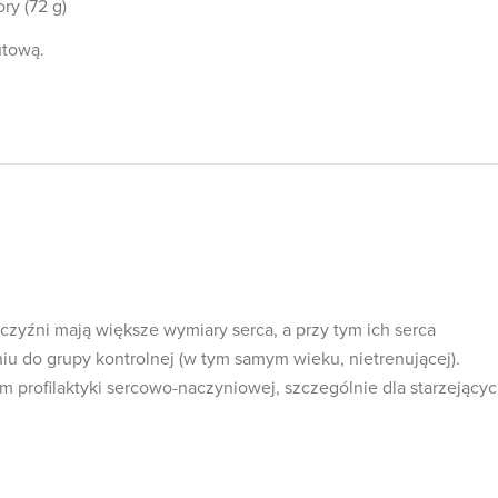
ry (72 g)
utową.
czyźni mają większe wymiary serca, a przy tym ich serca
iu do grupy kontrolnej (w tym samym wieku, nietrenującej).
 profilaktyki sercowo-naczyniowej, szczególnie dla starzejący