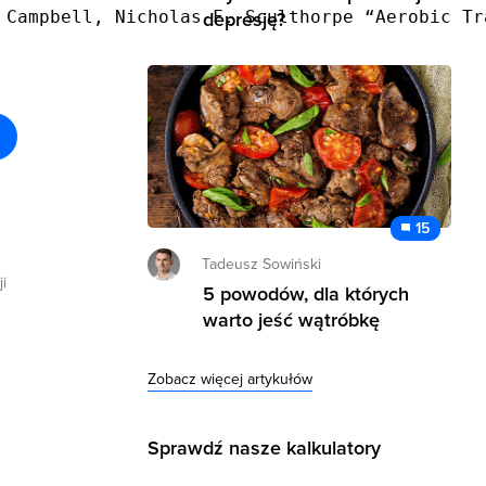
 Campbell, Nicholas F. Sculthorpe “Aerobic Tr
depresję?
15
Tadeusz Sowiński
i
5 powodów, dla których
warto jeść wątróbkę
Zobacz więcej artykułów
Sprawdź nasze kalkulatory