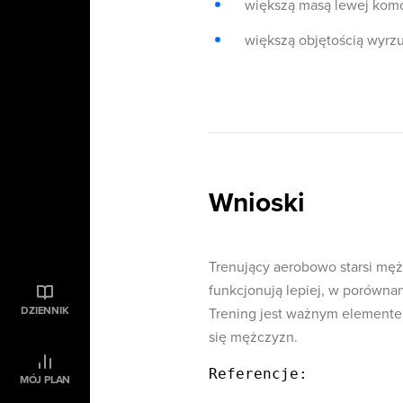
większą masą lewej komo
większą objętością wyrz
Wnioski
Trenujący aerobowo starsi męż
funkcjonują lepiej, w porównan
DZIENNIK
Trening jest ważnym elementem
się mężczyzn.
Referencje:

MÓJ PLAN