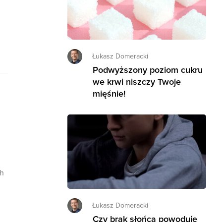
Łukasz Domeracki
Podwyższony poziom cukru
we krwi niszczy Twoje
mięśnie!
ch
Łukasz Domeracki
Czy brak słońca powoduje